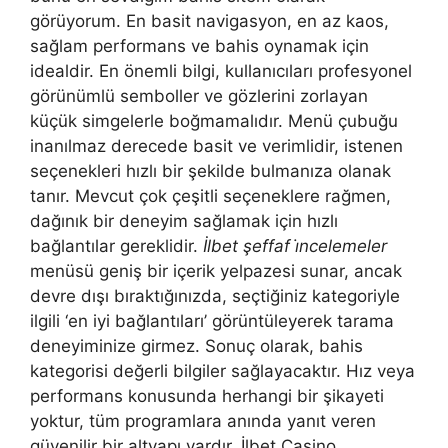
görüyorum. En basit navigasyon, en az kaos,
sağlam performans ve bahis oynamak için
idealdir. En önemli bilgi, kullanıcıları profesyonel
görünümlü semboller ve gözlerini zorlayan
küçük simgelerle boğmamalıdır. Menü çubuğu
inanılmaz derecede basit ve verimlidir, istenen
seçenekleri hızlı bir şekilde bulmanıza olanak
tanır. Mevcut çok çeşitli seçeneklere rağmen,
dağınık bir deneyim sağlamak için hızlı
bağlantılar gereklidir.
İlbet şeffaf i̇ncelemeler
menüsü geniş bir içerik yelpazesi sunar, ancak
devre dışı bıraktığınızda, seçtiğiniz kategoriyle
ilgili ‘en iyi bağlantıları’ görüntüleyerek tarama
deneyiminize girmez. Sonuç olarak, bahis
kategorisi değerli bilgiler sağlayacaktır. Hız veya
performans konusunda herhangi bir şikayeti
yoktur, tüm programlara anında yanıt veren
güvenilir bir altyapı vardır. İlbet Casino