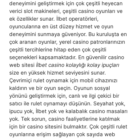
deneyimini geliştirmek için çok çeşitli heyecan
verici slot makineleri, çeşitli casino oyunları ve
ek özellikler sunar. İlbet operatörleri,
oyuncularına en üst düzey hizmet ve oyun
deneyimini sunmaya güveniyor. Bu kuruluşta en
çok aranan oyunlar, yerel casino patronlarınızın
çeşitli tercihlerine hitap eden çok çeşitli
seçenekleri kapsamaktadır. En güvenilir casino
web sitesi
İlbet casino kolaylığı kolay ipuçları
size en yüksek hizmet seviyesini sunar.
Çevrimiçi rulet oynamak için mobil cihazınızı
kaldırın ve bir oyun seçin. Oyunun sosyal
yönünü geliştirmek için, canlı ve ilgi çekici bir
satıcı ile rulet oynamayı düşünün. Seyahat yok,
ipucu yok, İlbet yok ve kalabalık casino masaları
yok. Tek sorun, casino faaliyetlerine katılmak
için bir casino sitesini bulmaktır. Çok çeşitli rulet
oyunlarına erişim sağlayan çok sayıda web