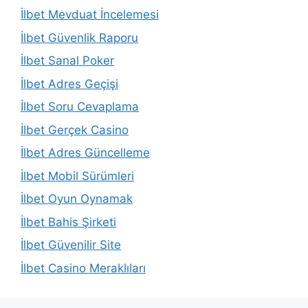
İlbet Mevduat İncelemesi
İlbet Güvenlik Raporu
İlbet Sanal Poker
İlbet Adres Geçişi
İlbet Soru Cevaplama
İlbet Gerçek Casino
İlbet Adres Güncelleme
İlbet Mobil Sürümleri
İlbet Oyun Oynamak
İlbet Bahis Şirketi
İlbet Güvenilir Site
İlbet Casino Meraklıları