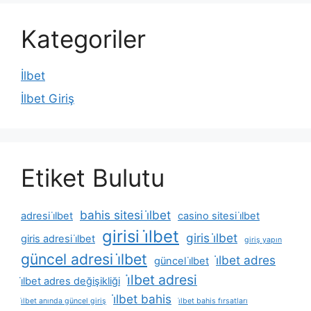
Kategoriler
İlbet
İlbet Giriş
Etiket Bulutu
bahis sitesi i̇lbet
adresi i̇lbet
casino sitesi i̇lbet
girisi i̇lbet
giris i̇lbet
giris adresi i̇lbet
giriş yapın
güncel adresi i̇lbet
i̇lbet adres
güncel i̇lbet
i̇lbet adresi
i̇lbet adres değişikliği
i̇lbet bahis
i̇lbet anında güncel giriş
i̇lbet bahis fırsatları