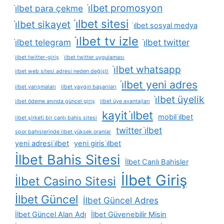
i̇lbet promosyon
i̇lbet para çekme
i̇lbet sitesi
i̇lbet sikayet
i̇lbet sosyal medya
i̇lbet tv izle
i̇lbet telegram
i̇lbet twitter
i̇lbet twitter-giriş
i̇lbet twitter uygulaması
i̇lbet whatsapp
i̇lbet web sitesi adresi neden değişti
i̇lbet yeni adres
i̇lbet yarışmaları
i̇lbet yaygın başarıları
i̇lbet üyelik
i̇lbet ödeme anında güncel giriş
i̇lbet üye avantajları
kayit i̇lbet
mobil i̇lbet
i̇lbet şirketi bir canlı bahis sitesi
twitter i̇lbet
spor bahislerinde i̇lbet yüksek oranlar
yeni adresi i̇lbet
yeni giris i̇lbet
İlbet Bahis Sitesi
İlbet Canlı Bahisler
İlbet Giriş
İlbet Casino Sitesi
İlbet Güncel
İlbet Güncel Adres
İlbet Güncel Alan Adı
İlbet Güvenebilir Misin