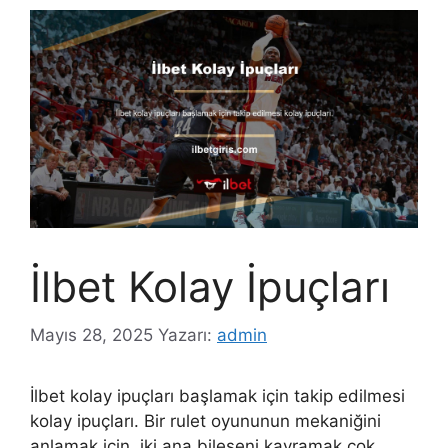
İlbet Kolay İpuçları
Mayıs 28, 2025
Yazarı:
admin
İlbet kolay ipuçları başlamak için takip edilmesi
kolay ipuçları. Bir rulet oyununun mekaniğini
anlamak için, iki ana bileşeni kavramak çok