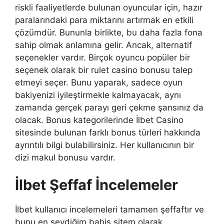
riskli faaliyetlerde bulunan oyuncular için, hazır
paralarındaki para miktarını artırmak en etkili
çözümdür. Bununla birlikte, bu daha fazla fona
sahip olmak anlamına gelir. Ancak, alternatif
seçenekler vardır. Birçok oyuncu popüler bir
seçenek olarak bir rulet casino bonusu talep
etmeyi seçer. Bunu yaparak, sadece oyun
bakiyenizi iyileştirmekle kalmayacak, aynı
zamanda gerçek parayı geri çekme şansınız da
olacak. Bonus kategorilerinde İlbet Casino
sitesinde bulunan farklı bonus türleri hakkında
ayrıntılı bilgi bulabilirsiniz. Her kullanıcının bir
dizi makul bonusu vardır.
İlbet Şeffaf İncelemeler
İlbet kullanıcı incelemeleri tamamen şeffaftır ve
bunu en sevdiğim bahis sitem olarak