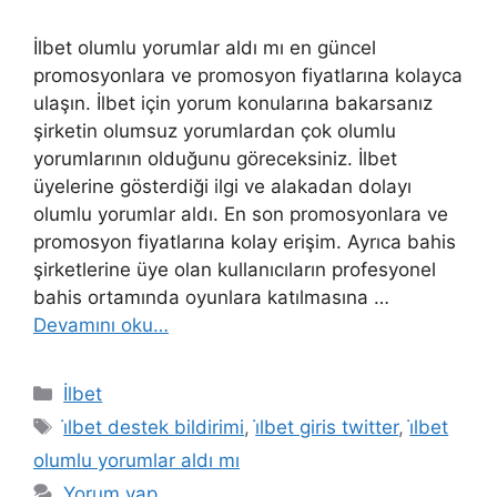
İlbet olumlu yorumlar aldı mı en güncel
promosyonlara ve promosyon fiyatlarına kolayca
ulaşın. İlbet için yorum konularına bakarsanız
şirketin olumsuz yorumlardan çok olumlu
yorumlarının olduğunu göreceksiniz. İlbet
üyelerine gösterdiği ilgi ve alakadan dolayı
olumlu yorumlar aldı. En son promosyonlara ve
promosyon fiyatlarına kolay erişim. Ayrıca bahis
şirketlerine üye olan kullanıcıların profesyonel
bahis ortamında oyunlara katılmasına …
Devamını oku…
Kategoriler
İlbet
Etiketler
i̇lbet destek bildirimi
,
i̇lbet giris twitter
,
i̇lbet
olumlu yorumlar aldı mı
Yorum yap