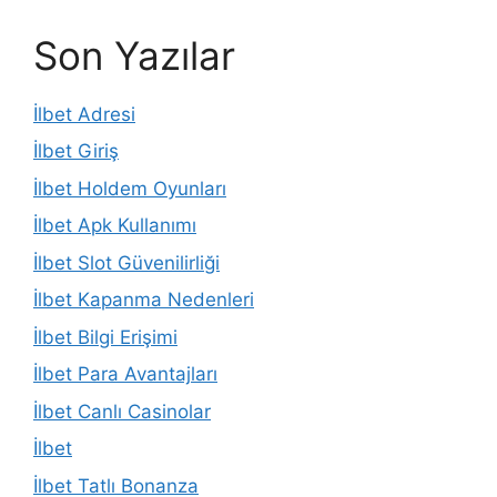
Son Yazılar
İlbet Adresi
İlbet Giriş
İlbet Holdem Oyunları
İlbet Apk Kullanımı
İlbet Slot Güvenilirliği
İlbet Kapanma Nedenleri
İlbet Bilgi Erişimi
İlbet Para Avantajları
İlbet Canlı Casinolar
İlbet
İlbet Tatlı Bonanza