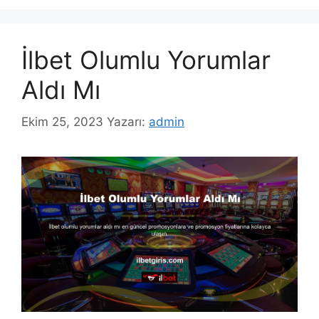
İlbet Olumlu Yorumlar
Aldı Mı
Ekim 25, 2023
Yazarı:
admin