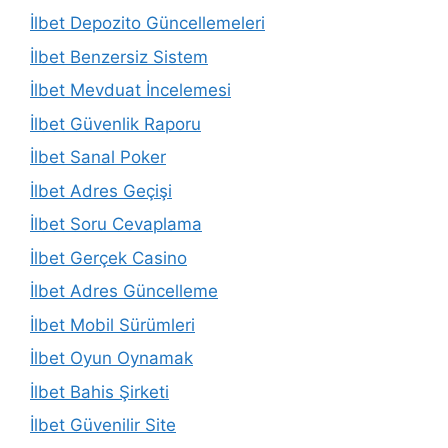
İlbet Depozito Güncellemeleri
İlbet Benzersiz Sistem
İlbet Mevduat İncelemesi
İlbet Güvenlik Raporu
İlbet Sanal Poker
İlbet Adres Geçişi
İlbet Soru Cevaplama
İlbet Gerçek Casino
İlbet Adres Güncelleme
İlbet Mobil Sürümleri
İlbet Oyun Oynamak
İlbet Bahis Şirketi
İlbet Güvenilir Site