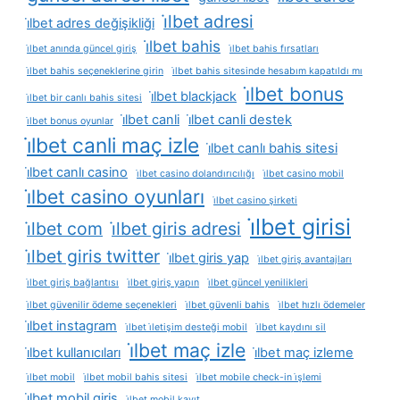
i̇lbet adresi
i̇lbet adres değişikliği
i̇lbet bahis
i̇lbet anında güncel giriş
i̇lbet bahis fırsatları
i̇lbet bahis seçeneklerine girin
i̇lbet bahis sitesinde hesabım kapatıldı mı
i̇lbet bonus
i̇lbet blackjack
i̇lbet bir canlı bahis sitesi
i̇lbet canli
i̇lbet canli destek
i̇lbet bonus oyunlar
i̇lbet canli maç izle
i̇lbet canlı bahis sitesi
i̇lbet canlı casino
i̇lbet casino dolandırıcılığı
i̇lbet casino mobil
i̇lbet casino oyunları
i̇lbet casino şirketi
i̇lbet girisi
i̇lbet com
i̇lbet giris adresi
i̇lbet giris twitter
i̇lbet giris yap
i̇lbet giriş avantajları
i̇lbet giriş bağlantısı
i̇lbet giriş yapın
i̇lbet güncel yenilikleri
i̇lbet güvenilir ödeme seçenekleri
i̇lbet güvenli bahis
i̇lbet hızlı ödemeler
i̇lbet instagram
i̇lbet i̇letişim desteği mobil
i̇lbet kaydını sil
i̇lbet maç izle
i̇lbet kullanıcıları
i̇lbet maç izleme
i̇lbet mobil
i̇lbet mobil bahis sitesi
i̇lbet mobile check-in i̇şlemi
i̇lbet mobil giriş
i̇lbet mobil kayıt