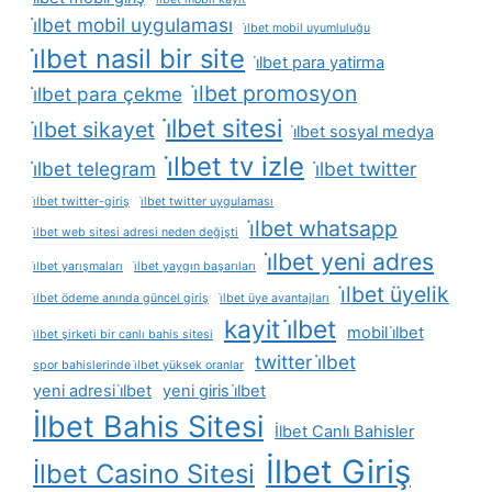
i̇lbet mobil uygulaması
i̇lbet mobil uyumluluğu
i̇lbet nasil bir site
i̇lbet para yatirma
i̇lbet promosyon
i̇lbet para çekme
i̇lbet sitesi
i̇lbet sikayet
i̇lbet sosyal medya
i̇lbet tv izle
i̇lbet telegram
i̇lbet twitter
i̇lbet twitter-giriş
i̇lbet twitter uygulaması
i̇lbet whatsapp
i̇lbet web sitesi adresi neden değişti
i̇lbet yeni adres
i̇lbet yarışmaları
i̇lbet yaygın başarıları
i̇lbet üyelik
i̇lbet ödeme anında güncel giriş
i̇lbet üye avantajları
kayit i̇lbet
mobil i̇lbet
i̇lbet şirketi bir canlı bahis sitesi
twitter i̇lbet
spor bahislerinde i̇lbet yüksek oranlar
yeni adresi i̇lbet
yeni giris i̇lbet
İlbet Bahis Sitesi
İlbet Canlı Bahisler
İlbet Giriş
İlbet Casino Sitesi