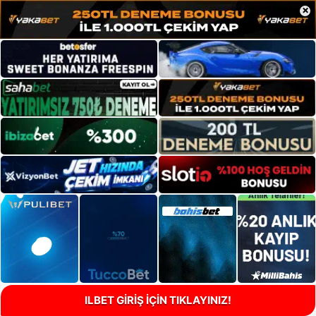
×
ILBET GİRİŞ İÇİN TIKLAYINIZ!