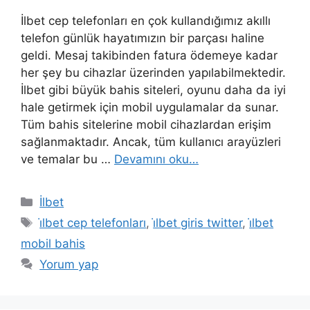
İlbet cep telefonları en çok kullandığımız akıllı
telefon günlük hayatımızın bir parçası haline
geldi. Mesaj takibinden fatura ödemeye kadar
her şey bu cihazlar üzerinden yapılabilmektedir.
İlbet gibi büyük bahis siteleri, oyunu daha da iyi
hale getirmek için mobil uygulamalar da sunar.
Tüm bahis sitelerine mobil cihazlardan erişim
sağlanmaktadır. Ancak, tüm kullanıcı arayüzleri
ve temalar bu …
Devamını oku…
Kategoriler
İlbet
Etiketler
i̇lbet cep telefonları
,
i̇lbet giris twitter
,
i̇lbet
mobil bahis
Yorum yap