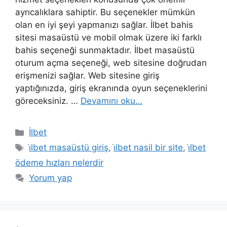
ayrıcalıklara sahiptir. Bu seçenekler mümkün
olan en iyi şeyi yapmanızı sağlar. İlbet bahis
sitesi masaüstü ve mobil olmak üzere iki farklı
bahis seçeneği sunmaktadır. İlbet masaüstü
oturum açma seçeneği, web sitesine doğrudan
erişmenizi sağlar. Web sitesine giriş
yaptığınızda, giriş ekranında oyun seçeneklerini
göreceksiniz. …
Devamını oku…
Kategoriler
İlbet
Etiketler
i̇lbet masaüstü giriş
,
i̇lbet nasil bir site
,
i̇lbet
ödeme hızları nelerdir
Yorum yap