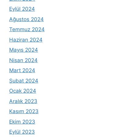
Eylül 2024
Ağustos 2024
Temmuz 2024
Haziran 2024
Mayıs 2024
Nisan 2024
Mart 2024
Şubat 2024
Ocak 2024
Aralık 2023
Kasım 2023
Ekim 2023
Eylül 2023