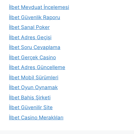
İlbet Mevduat İncelemesi
İlbet Güvenlik Raporu
İlbet Sanal Poker
İlbet Adres Geçişi
İlbet Soru Cevaplama
İlbet Gerçek Casino
İlbet Adres Güncelleme
İlbet Mobil Sürümleri
İlbet Oyun Oynamak
İlbet Bahis Şirketi
İlbet Güvenilir Site
İlbet Casino Meraklıları