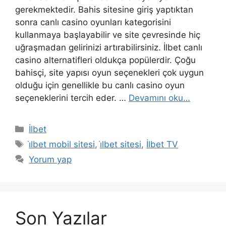
gerekmektedir. Bahis sitesine giriş yaptıktan
sonra canlı casino oyunları kategorisini
kullanmaya başlayabilir ve site çevresinde hiç
uğraşmadan gelirinizi artırabilirsiniz. İlbet canlı
casino alternatifleri oldukça popülerdir. Çoğu
bahisçi, site yapısı oyun seçenekleri çok uygun
olduğu için genellikle bu canlı casino oyun
seçeneklerini tercih eder. …
Devamını oku…
Kategoriler
İlbet
Etiketler
i̇lbet mobil sitesi
,
i̇lbet sitesi
,
İlbet TV
Yorum yap
Son Yazılar