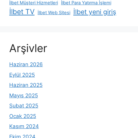
İlbet Müşteri Hizmetleri
İlbet Para Yatırma İşlemi
İlbet TV
İlbet yeni giriş
İlbet Web Sitesi
Arşivler
Haziran 2026
Eylül 2025
Haziran 2025
Mayıs 2025
Şubat 2025
Ocak 2025
Kasım 2024
Ekim 2024