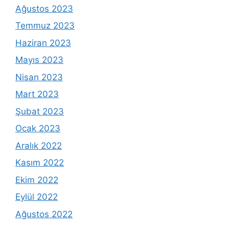
Ağustos 2023
Temmuz 2023
Haziran 2023
Mayıs 2023
Nisan 2023
Mart 2023
Şubat 2023
Ocak 2023
Aralık 2022
Kasım 2022
Ekim 2022
Eylül 2022
Ağustos 2022