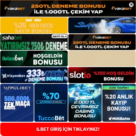
×
ILBET GİRİŞ İÇİN TIKLAYINIZ!