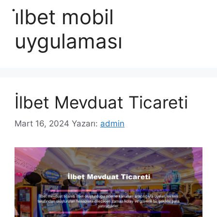
i̇lbet mobil
uygulaması
İlbet Mevduat Ticareti
Mart 16, 2024
Yazarı:
admin