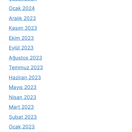
Ocak 2024
Aralık 2023
Kasım 2023
Ekim 2023
Eylül 2023
Ağustos 2023
Temmuz 2023
Haziran 2023
Mayıs 2023
Nisan 2023
Mart 2023
Şubat 2023
Ocak 2023