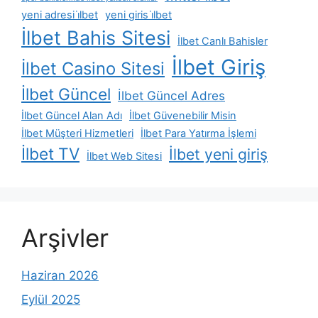
yeni adresi i̇lbet
yeni giris i̇lbet
İlbet Bahis Sitesi
İlbet Canlı Bahisler
İlbet Giriş
İlbet Casino Sitesi
İlbet Güncel
İlbet Güncel Adres
İlbet Güncel Alan Adı
İlbet Güvenebilir Misin
İlbet Müşteri Hizmetleri
İlbet Para Yatırma İşlemi
İlbet TV
İlbet yeni giriş
İlbet Web Sitesi
Arşivler
Haziran 2026
Eylül 2025