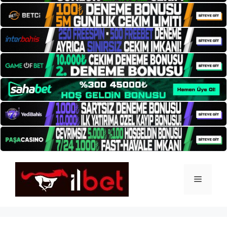
İçeriğe
atla
Menü