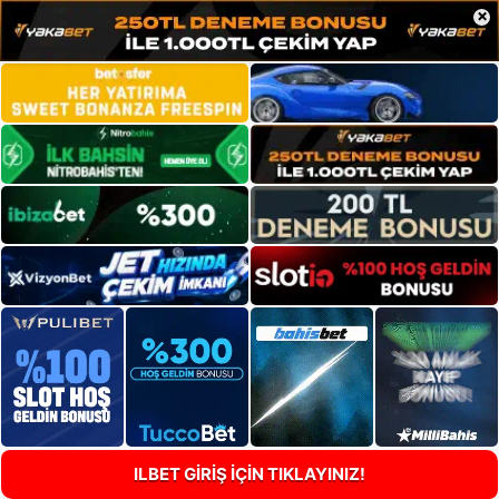
×
ILBET GİRİŞ İÇİN TIKLAYINIZ!