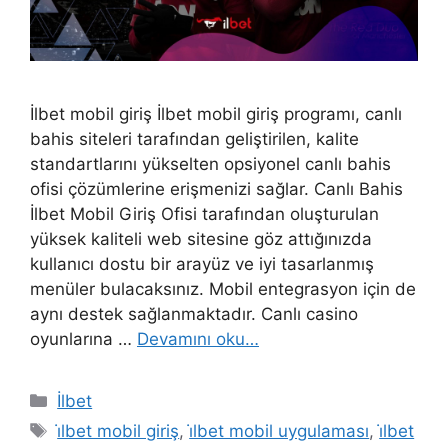
İlbet mobil giriş İlbet mobil giriş programı, canlı
bahis siteleri tarafından geliştirilen, kalite
standartlarını yükselten opsiyonel canlı bahis
ofisi çözümlerine erişmenizi sağlar. Canlı Bahis
İlbet Mobil Giriş Ofisi tarafından oluşturulan
yüksek kaliteli web sitesine göz attığınızda
kullanıcı dostu bir arayüz ve iyi tasarlanmış
menüler bulacaksınız. Mobil entegrasyon için de
aynı destek sağlanmaktadır. Canlı casino
oyunlarına …
Devamını oku…
Kategoriler
İlbet
Etiketler
i̇lbet mobil giriş
,
i̇lbet mobil uygulaması
,
i̇lbet