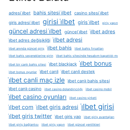
bahis sitesi i̇lbet
adresi i̇lbet
casino sitesi i̇lbet
girisi i̇lbet
giris i̇lbet
giris adresi i̇lbet
giriş yapın
güncel adresi i̇lbet
i̇lbet adres
güncel i̇lbet
i̇lbet adresi
i̇lbet adres değişikliği
i̇lbet bahis
i̇lbet anında güncel giriş
i̇lbet bahis fırsatları
i̇lbet bahis seçeneklerine girin
i̇lbet bahis sitesinde hesabım kapatıldı mı
i̇lbet bonus
i̇lbet blackjack
i̇lbet bir canlı bahis sitesi
i̇lbet canli
i̇lbet canli destek
i̇lbet bonus oyunlar
i̇lbet canli maç izle
i̇lbet canlı bahis sitesi
i̇lbet canlı casino
i̇lbet casino dolandırıcılığı
i̇lbet casino mobil
i̇lbet casino oyunları
i̇lbet casino şirketi
i̇lbet girisi
i̇lbet com
i̇lbet giris adresi
i̇lbet giris twitter
i̇lbet giris yap
i̇lbet giriş avantajları
i̇lbet giriş bağlantısı
i̇lbet giriş yapın
i̇lbet güncel yenilikleri