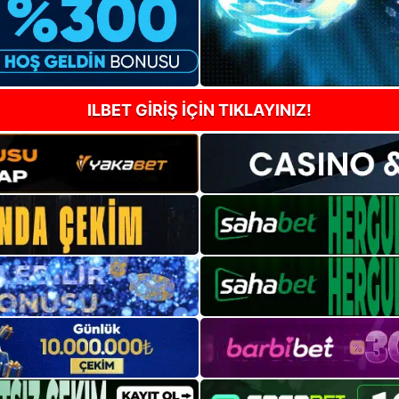
ILBET GİRİŞ İÇİN TIKLAYINIZ!