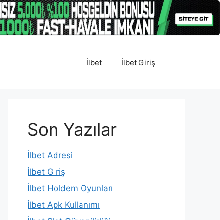
İlbet
İlbet Giriş
Son Yazılar
İlbet Adresi
İlbet Giriş
İlbet Holdem Oyunları
İlbet Apk Kullanımı