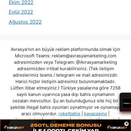
Ekim 2022
Eylül 2022
Ağustos 2022
Avrasya'nın en büyük reklam platformunda olmak için
Microsoft Teams:
reklam@avrasyamarketing.com
adresimizden veya Telegram: @Avrasyamarketing
adresimizden irtibat kurabilirsiniz. (Tek iletişim
adreslerimiz teams / telegram ve mail adresimizdir.
Harici hiçbir iletişim adresimiz bulunmamaktadır.
Lütfen itibar etmeyiniz.) Türkiye yasalarına göre 7258
sayılı kanun uyarınca yasa dışı bahis oynamanın
cezaları mevcuttur. Şu an bulunduğunuz site hiç bir
şekilde illegal bahis oyunları oynatmıyor ve oynamaya
aracı olmuyordur.
roketbahis
|
kayacasino
|
milyonerbahis
|
meritqueen
|
emiratesbet
|
kupavip
|
×
lordcasino
|
panyabet