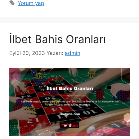
Yorum yap
İlbet Bahis Oranları
Eylül 20, 2023
Yazarı:
admin