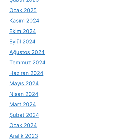
Ocak 2025
Kasım 2024
Ekim 2024
Eylül 2024
Ağustos 2024
Temmuz 2024
Haziran 2024
Mayıs 2024
Nisan 2024
Mart 2024
Şubat 2024
Ocak 2024
Aralık 2023