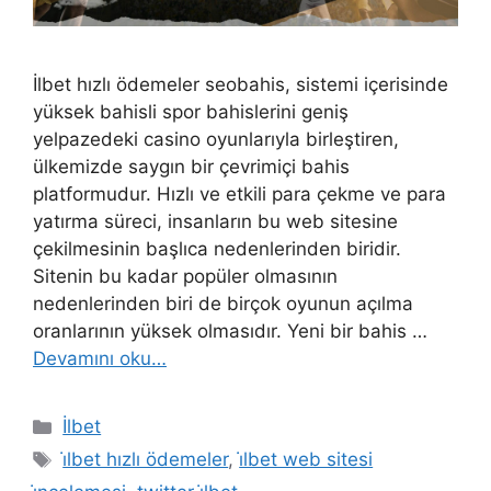
İlbet hızlı ödemeler seobahis, sistemi içerisinde
yüksek bahisli spor bahislerini geniş
yelpazedeki casino oyunlarıyla birleştiren,
ülkemizde saygın bir çevrimiçi bahis
platformudur. Hızlı ve etkili para çekme ve para
yatırma süreci, insanların bu web sitesine
çekilmesinin başlıca nedenlerinden biridir.
Sitenin bu kadar popüler olmasının
nedenlerinden biri de birçok oyunun açılma
oranlarının yüksek olmasıdır. Yeni bir bahis …
Devamını oku…
Kategoriler
İlbet
Etiketler
i̇lbet hızlı ödemeler
,
i̇lbet web sitesi