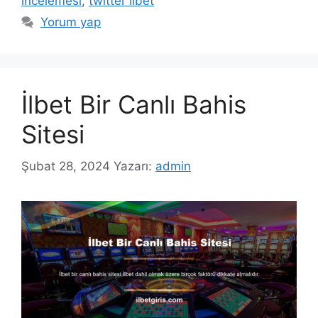
i̇ncelemesi
,
twitter i̇lbet
Yorum yap
İlbet Bir Canlı Bahis
Sitesi
Şubat 28, 2024
Yazarı:
admin