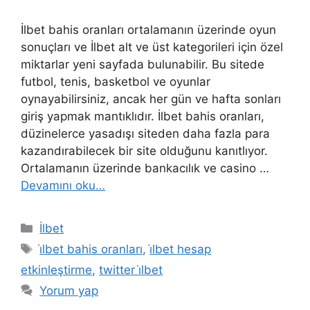
İlbet bahis oranları ortalamanın üzerinde oyun
sonuçları ve İlbet alt ve üst kategorileri için özel
miktarlar yeni sayfada bulunabilir. Bu sitede
futbol, ​​tenis, basketbol ve oyunlar
oynayabilirsiniz, ancak her gün ve hafta sonları
giriş yapmak mantıklıdır. İlbet bahis oranları,
düzinelerce yasadışı siteden daha fazla para
kazandırabilecek bir site olduğunu kanıtlıyor.
Ortalamanın üzerinde bankacılık ve casino …
Devamını oku…
Kategoriler
İlbet
Etiketler
i̇lbet bahis oranları
,
i̇lbet hesap
etkinleştirme
,
twitter i̇lbet
Yorum yap