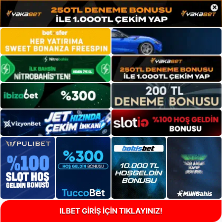
×
ILBET GİRİŞ İÇİN TIKLAYINIZ!