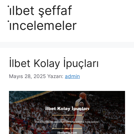
i̇lbet şeffaf
i̇ncelemeler
İlbet Kolay İpuçları
Mayıs 28, 2025
Yazarı:
admin