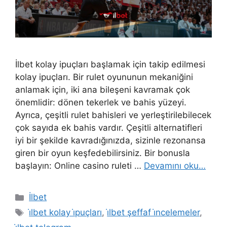
İlbet kolay ipuçları başlamak için takip edilmesi
kolay ipuçları. Bir rulet oyununun mekaniğini
anlamak için, iki ana bileşeni kavramak çok
önemlidir: dönen tekerlek ve bahis yüzeyi.
Ayrıca, çeşitli rulet bahisleri ve yerleştirilebilecek
çok sayıda ek bahis vardır. Çeşitli alternatifleri
iyi bir şekilde kavradığınızda, sizinle rezonansa
giren bir oyun keşfedebilirsiniz. Bir bonusla
başlayın: Online casino ruleti …
Devamını oku…
Kategoriler
İlbet
Etiketler
i̇lbet kolay i̇puçları
,
i̇lbet şeffaf i̇ncelemeler
,