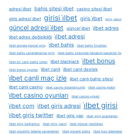
bahis sitesi i̇lbet
adresi i̇lbet
casino sitesi i̇lbet
girisi i̇lbet
giris i̇lbet
giris adresi i̇lbet
giriş yapın
güncel adresi i̇lbet
i̇lbet adres
güncel i̇lbet
i̇lbet adresi
i̇lbet adres değişikliği
i̇lbet bahis
i̇lbet anında güncel giriş
i̇lbet bahis fırsatları
i̇lbet bahis seçeneklerine girin
i̇lbet bahis sitesinde hesabım kapatıldı mı
i̇lbet bonus
i̇lbet blackjack
i̇lbet bir canlı bahis sitesi
i̇lbet canli
i̇lbet canli destek
i̇lbet bonus oyunlar
i̇lbet canli maç izle
i̇lbet canlı bahis sitesi
i̇lbet canlı casino
i̇lbet casino dolandırıcılığı
i̇lbet casino mobil
i̇lbet casino oyunları
i̇lbet casino şirketi
i̇lbet girisi
i̇lbet com
i̇lbet giris adresi
i̇lbet giris twitter
i̇lbet giris yap
i̇lbet giriş avantajları
i̇lbet giriş bağlantısı
i̇lbet giriş yapın
i̇lbet güncel yenilikleri
i̇lbet güvenilir ödeme seçenekleri
i̇lbet güvenli bahis
i̇lbet hızlı ödemeler