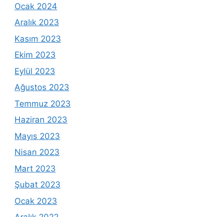
Ocak 2024
Aralık 2023
Kasım 2023
Ekim 2023
Eylül 2023
Ağustos 2023
Temmuz 2023
Haziran 2023
Mayıs 2023
Nisan 2023
Mart 2023
Şubat 2023
Ocak 2023