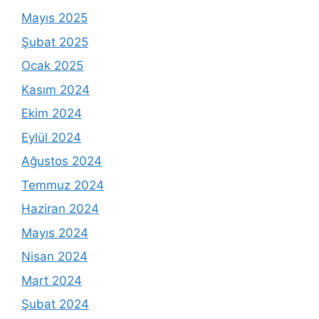
Mayıs 2025
Şubat 2025
Ocak 2025
Kasım 2024
Ekim 2024
Eylül 2024
Ağustos 2024
Temmuz 2024
Haziran 2024
Mayıs 2024
Nisan 2024
Mart 2024
Şubat 2024