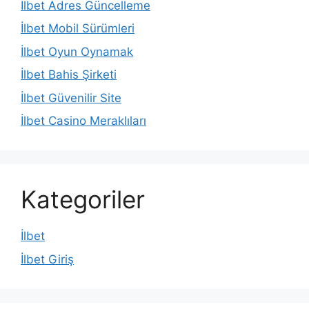
İlbet Adres Güncelleme
İlbet Mobil Sürümleri
İlbet Oyun Oynamak
İlbet Bahis Şirketi
İlbet Güvenilir Site
İlbet Casino Meraklıları
Kategoriler
İlbet
İlbet Giriş