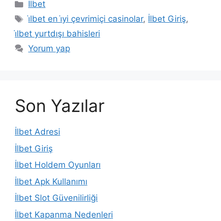
Kategoriler
İlbet
Etiketler
i̇lbet en i̇yi çevrimiçi casinolar
,
İlbet Giriş
,
i̇lbet yurtdışı bahisleri
Yorum yap
Son Yazılar
İlbet Adresi
İlbet Giriş
İlbet Holdem Oyunları
İlbet Apk Kullanımı
İlbet Slot Güvenilirliği
İlbet Kapanma Nedenleri