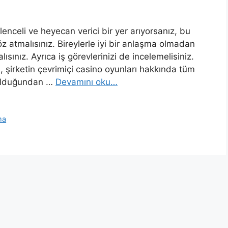
nceli ve heyecan verici bir yer arıyorsanız, bu
göz atmalısınız. Bireylerle iyi bir anlaşma olmadan
ınız. Ayrıca iş görevlerinizi de incelemelisiniz.
 şirketin çevrimiçi casino oyunları hakkında tüm
ız olduğundan …
Devamını oku…
ma