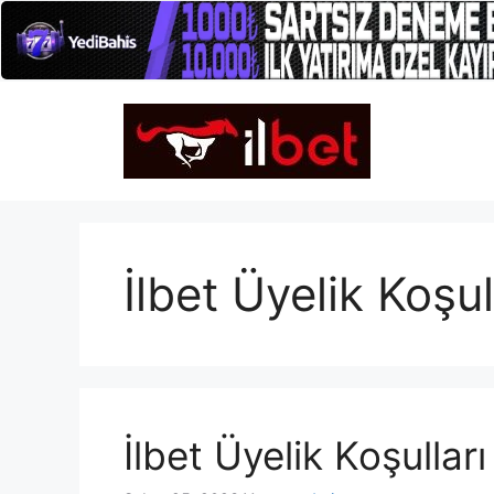
İçeriğe
atla
İlbet Üyelik Koşul
İlbet Üyelik Koşulları