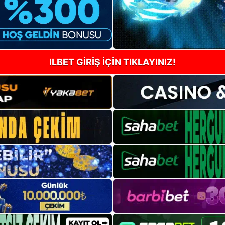
ILBET GİRİŞ İÇİN TIKLAYINIZ!