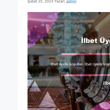
Şubat 25, 2023
Yazarı:
admin