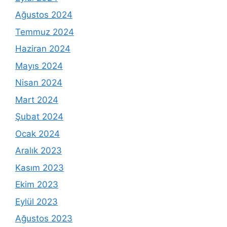
Ağustos 2024
Temmuz 2024
Haziran 2024
Mayıs 2024
Nisan 2024
Mart 2024
Şubat 2024
Ocak 2024
Aralık 2023
Kasım 2023
Ekim 2023
Eylül 2023
Ağustos 2023