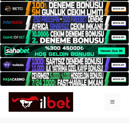
İçeriğe
atla
Menü