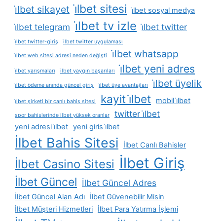
i̇lbet sitesi
i̇lbet sikayet
i̇lbet sosyal medya
i̇lbet tv izle
i̇lbet telegram
i̇lbet twitter
i̇lbet twitter-giriş
i̇lbet twitter uygulaması
i̇lbet whatsapp
i̇lbet web sitesi adresi neden değişti
i̇lbet yeni adres
i̇lbet yarışmaları
i̇lbet yaygın başarıları
i̇lbet üyelik
i̇lbet ödeme anında güncel giriş
i̇lbet üye avantajları
kayit i̇lbet
mobil i̇lbet
i̇lbet şirketi bir canlı bahis sitesi
twitter i̇lbet
spor bahislerinde i̇lbet yüksek oranlar
yeni adresi i̇lbet
yeni giris i̇lbet
İlbet Bahis Sitesi
İlbet Canlı Bahisler
İlbet Giriş
İlbet Casino Sitesi
İlbet Güncel
İlbet Güncel Adres
İlbet Güncel Alan Adı
İlbet Güvenebilir Misin
İlbet Müşteri Hizmetleri
İlbet Para Yatırma İşlemi