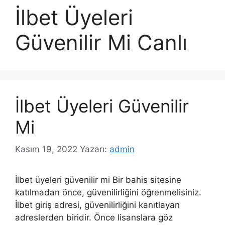
İlbet Üyeleri
Güvenilir Mi Canlı
İlbet Üyeleri Güvenilir
Mi
Kasım 19, 2022
Yazarı:
admin
İlbet üyeleri güvenilir mi Bir bahis sitesine
katılmadan önce, güvenilirliğini öğrenmelisiniz.
İlbet giriş adresi, güvenilirliğini kanıtlayan
adreslerden biridir. Önce lisanslara göz