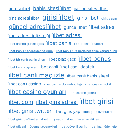
bahis sitesi i̇lbet
adresi i̇lbet
casino sitesi i̇lbet
girisi i̇lbet
giris i̇lbet
giris adresi i̇lbet
giriş yapın
güncel adresi i̇lbet
i̇lbet adres
güncel i̇lbet
i̇lbet adresi
i̇lbet adres değişikliği
i̇lbet bahis
i̇lbet anında güncel giriş
i̇lbet bahis fırsatları
i̇lbet bahis seçeneklerine girin
i̇lbet bahis sitesinde hesabım kapatıldı mı
i̇lbet bonus
i̇lbet blackjack
i̇lbet bir canlı bahis sitesi
i̇lbet canli
i̇lbet canli destek
i̇lbet bonus oyunlar
i̇lbet canli maç izle
i̇lbet canlı bahis sitesi
i̇lbet canlı casino
i̇lbet casino dolandırıcılığı
i̇lbet casino mobil
i̇lbet casino oyunları
i̇lbet casino şirketi
i̇lbet girisi
i̇lbet com
i̇lbet giris adresi
i̇lbet giris twitter
i̇lbet giris yap
i̇lbet giriş avantajları
i̇lbet giriş bağlantısı
i̇lbet giriş yapın
i̇lbet güncel yenilikleri
i̇lbet güvenilir ödeme seçenekleri
i̇lbet güvenli bahis
i̇lbet hızlı ödemeler