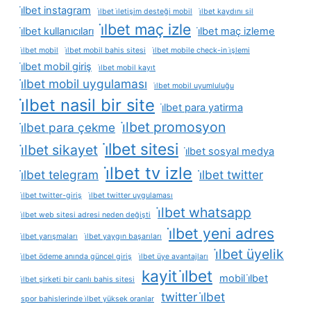
i̇lbet instagram
i̇lbet i̇letişim desteği mobil
i̇lbet kaydını sil
i̇lbet maç izle
i̇lbet kullanıcıları
i̇lbet maç izleme
i̇lbet mobil
i̇lbet mobil bahis sitesi
i̇lbet mobile check-in i̇şlemi
i̇lbet mobil giriş
i̇lbet mobil kayıt
i̇lbet mobil uygulaması
i̇lbet mobil uyumluluğu
i̇lbet nasil bir site
i̇lbet para yatirma
i̇lbet promosyon
i̇lbet para çekme
i̇lbet sitesi
i̇lbet sikayet
i̇lbet sosyal medya
i̇lbet tv izle
i̇lbet telegram
i̇lbet twitter
i̇lbet twitter-giriş
i̇lbet twitter uygulaması
i̇lbet whatsapp
i̇lbet web sitesi adresi neden değişti
i̇lbet yeni adres
i̇lbet yarışmaları
i̇lbet yaygın başarıları
i̇lbet üyelik
i̇lbet ödeme anında güncel giriş
i̇lbet üye avantajları
kayit i̇lbet
mobil i̇lbet
i̇lbet şirketi bir canlı bahis sitesi
twitter i̇lbet
spor bahislerinde i̇lbet yüksek oranlar