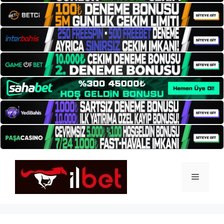
İçeriğe
atla
Menü