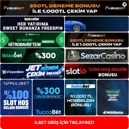
×
ILBET GİRİŞ İÇİN TIKLAYINIZ!