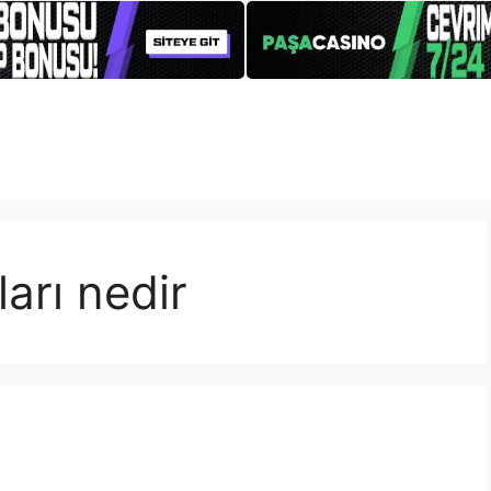
ları nedir