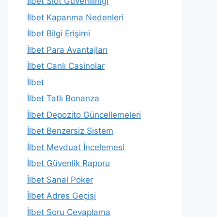
İlbet Slot Güvenilirliği
İlbet Kapanma Nedenleri
İlbet Bilgi Erişimi
İlbet Para Avantajları
İlbet Canlı Casinolar
İlbet
İlbet Tatlı Bonanza
İlbet Depozito Güncellemeleri
İlbet Benzersiz Sistem
İlbet Mevduat İncelemesi
İlbet Güvenlik Raporu
İlbet Sanal Poker
İlbet Adres Geçişi
İlbet Soru Cevaplama