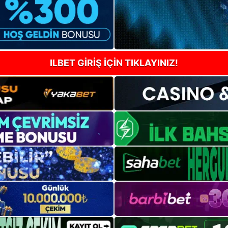
ILBET GİRİŞ İÇİN TIKLAYINIZ!