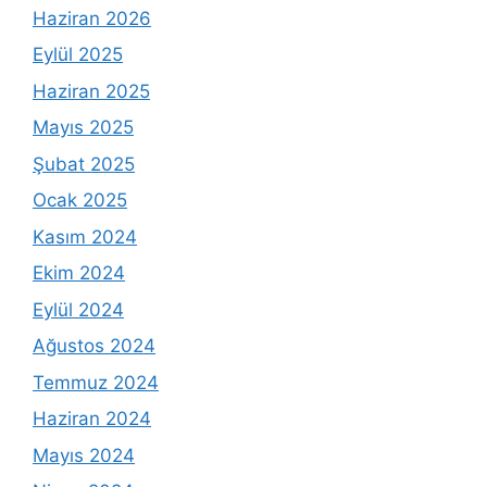
Haziran 2026
Eylül 2025
Haziran 2025
Mayıs 2025
Şubat 2025
Ocak 2025
Kasım 2024
Ekim 2024
Eylül 2024
Ağustos 2024
Temmuz 2024
Haziran 2024
Mayıs 2024