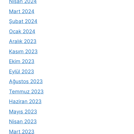
Nisan 2024
Mart 2024
Şubat 2024
Ocak 2024
Aralık 2023
Kasım 2023
Ekim 2023
Eylül 2023
Ağustos 2023
Temmuz 2023
Haziran 2023
Mayıs 2023
Nisan 2023
Mart 2023