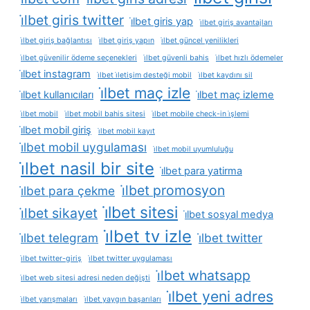
i̇lbet giris twitter
i̇lbet giris yap
i̇lbet giriş avantajları
i̇lbet giriş bağlantısı
i̇lbet giriş yapın
i̇lbet güncel yenilikleri
i̇lbet güvenilir ödeme seçenekleri
i̇lbet güvenli bahis
i̇lbet hızlı ödemeler
i̇lbet instagram
i̇lbet i̇letişim desteği mobil
i̇lbet kaydını sil
i̇lbet maç izle
i̇lbet kullanıcıları
i̇lbet maç izleme
i̇lbet mobil
i̇lbet mobil bahis sitesi
i̇lbet mobile check-in i̇şlemi
i̇lbet mobil giriş
i̇lbet mobil kayıt
i̇lbet mobil uygulaması
i̇lbet mobil uyumluluğu
i̇lbet nasil bir site
i̇lbet para yatirma
i̇lbet promosyon
i̇lbet para çekme
i̇lbet sitesi
i̇lbet sikayet
i̇lbet sosyal medya
i̇lbet tv izle
i̇lbet telegram
i̇lbet twitter
i̇lbet twitter-giriş
i̇lbet twitter uygulaması
i̇lbet whatsapp
i̇lbet web sitesi adresi neden değişti
i̇lbet yeni adres
i̇lbet yarışmaları
i̇lbet yaygın başarıları