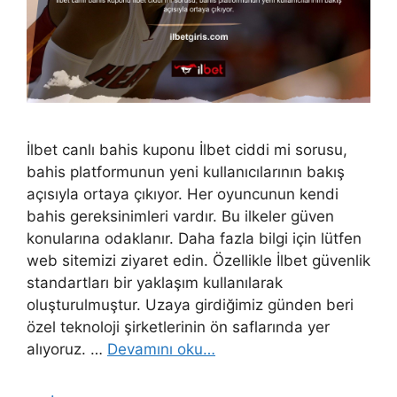
İlbet canlı bahis kuponu İlbet ciddi mi sorusu,
bahis platformunun yeni kullanıcılarının bakış
açısıyla ortaya çıkıyor. Her oyuncunun kendi
bahis gereksinimleri vardır. Bu ilkeler güven
konularına odaklanır. Daha fazla bilgi için lütfen
web sitemizi ziyaret edin. Özellikle İlbet güvenlik
standartları bir yaklaşım kullanılarak
oluşturulmuştur. Uzaya girdiğimiz günden beri
özel teknoloji şirketlerinin ön saflarında yer
alıyoruz. …
Devamını oku…