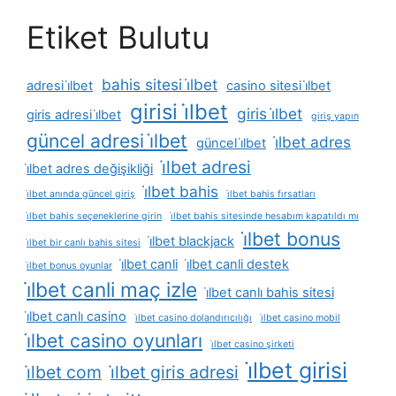
Etiket Bulutu
bahis sitesi i̇lbet
adresi i̇lbet
casino sitesi i̇lbet
girisi i̇lbet
giris i̇lbet
giris adresi i̇lbet
giriş yapın
güncel adresi i̇lbet
i̇lbet adres
güncel i̇lbet
i̇lbet adresi
i̇lbet adres değişikliği
i̇lbet bahis
i̇lbet anında güncel giriş
i̇lbet bahis fırsatları
i̇lbet bahis seçeneklerine girin
i̇lbet bahis sitesinde hesabım kapatıldı mı
i̇lbet bonus
i̇lbet blackjack
i̇lbet bir canlı bahis sitesi
i̇lbet canli
i̇lbet canli destek
i̇lbet bonus oyunlar
i̇lbet canli maç izle
i̇lbet canlı bahis sitesi
i̇lbet canlı casino
i̇lbet casino dolandırıcılığı
i̇lbet casino mobil
i̇lbet casino oyunları
i̇lbet casino şirketi
i̇lbet girisi
i̇lbet com
i̇lbet giris adresi