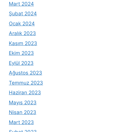
Mart 2024
Şubat 2024
Ocak 2024
Aralık 2023
Kasım 2023
Ekim 2023
Eylül 2023
Ağustos 2023
Temmuz 2023
Haziran 2023
Mayıs 2023
Nisan 2023
Mart 2023