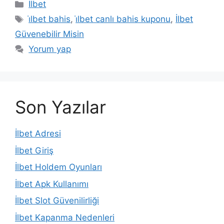
Kategoriler
İlbet
Etiketler
i̇lbet bahis
,
i̇lbet canlı bahis kuponu
,
İlbet
Güvenebilir Misin
Yorum yap
Son Yazılar
İlbet Adresi
İlbet Giriş
İlbet Holdem Oyunları
İlbet Apk Kullanımı
İlbet Slot Güvenilirliği
İlbet Kapanma Nedenleri