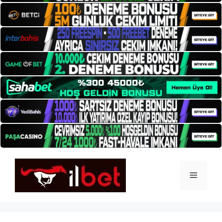
İçeriğe
atla
Menü