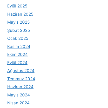
Eylül 2025
Haziran 2025
Mayıs 2025
Şubat 2025
Ocak 2025
Kasım 2024
Ekim 2024
Eylül 2024
Ağustos 2024
Temmuz 2024
Haziran 2024
Mayıs 2024
Nisan 2024