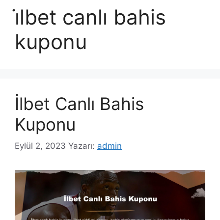
i̇lbet canlı bahis
kuponu
İlbet Canlı Bahis
Kuponu
Eylül 2, 2023
Yazarı:
admin