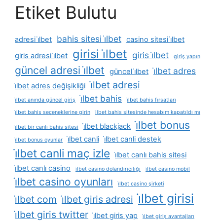
Etiket Bulutu
bahis sitesi i̇lbet
adresi i̇lbet
casino sitesi i̇lbet
girisi i̇lbet
giris i̇lbet
giris adresi i̇lbet
giriş yapın
güncel adresi i̇lbet
i̇lbet adres
güncel i̇lbet
i̇lbet adresi
i̇lbet adres değişikliği
i̇lbet bahis
i̇lbet anında güncel giriş
i̇lbet bahis fırsatları
i̇lbet bahis seçeneklerine girin
i̇lbet bahis sitesinde hesabım kapatıldı mı
i̇lbet bonus
i̇lbet blackjack
i̇lbet bir canlı bahis sitesi
i̇lbet canli
i̇lbet canli destek
i̇lbet bonus oyunlar
i̇lbet canli maç izle
i̇lbet canlı bahis sitesi
i̇lbet canlı casino
i̇lbet casino dolandırıcılığı
i̇lbet casino mobil
i̇lbet casino oyunları
i̇lbet casino şirketi
i̇lbet girisi
i̇lbet com
i̇lbet giris adresi
i̇lbet giris twitter
i̇lbet giris yap
i̇lbet giriş avantajları