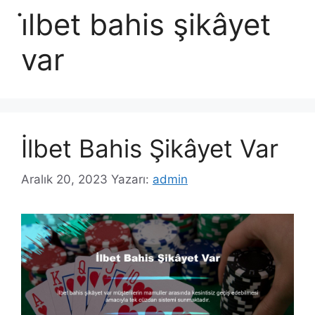
i̇lbet bahis şikâyet
var
İlbet Bahis Şikâyet Var
Aralık 20, 2023
Yazarı:
admin