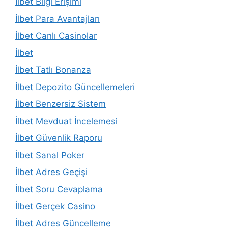
İlbet Bilgi Erişimi
İlbet Para Avantajları
İlbet Canlı Casinolar
İlbet
İlbet Tatlı Bonanza
İlbet Depozito Güncellemeleri
İlbet Benzersiz Sistem
İlbet Mevduat İncelemesi
İlbet Güvenlik Raporu
İlbet Sanal Poker
İlbet Adres Geçişi
İlbet Soru Cevaplama
İlbet Gerçek Casino
İlbet Adres Güncelleme