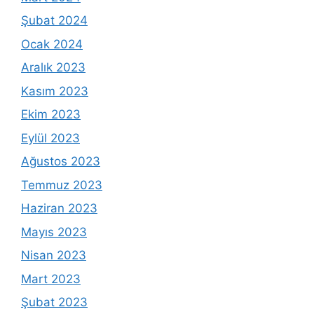
Şubat 2024
Ocak 2024
Aralık 2023
Kasım 2023
Ekim 2023
Eylül 2023
Ağustos 2023
Temmuz 2023
Haziran 2023
Mayıs 2023
Nisan 2023
Mart 2023
Şubat 2023