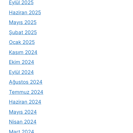
Eylül 2025
Haziran 2025
Mayıs 2025
Şubat 2025
Ocak 2025
Kasım 2024
Ekim 2024
Eylül 2024
Ağustos 2024
Temmuz 2024
Haziran 2024
Mayıs 2024
Nisan 2024
Mart 2024