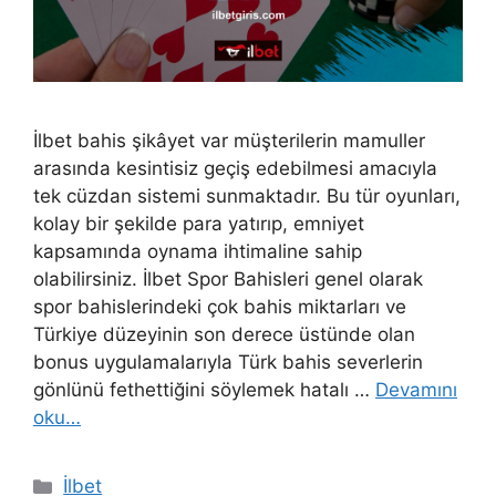
İlbet bahis şikâyet var müşterilerin mamuller
arasında kesintisiz geçiş edebilmesi amacıyla
tek cüzdan sistemi sunmaktadır. Bu tür oyunları,
kolay bir şekilde para yatırıp, emniyet
kapsamında oynama ihtimaline sahip
olabilirsiniz. İlbet Spor Bahisleri genel olarak
spor bahislerindeki çok bahis miktarları ve
Türkiye düzeyinin son derece üstünde olan
bonus uygulamalarıyla Türk bahis severlerin
gönlünü fethettiğini söylemek hatalı …
Devamını
oku…
Kategoriler
İlbet