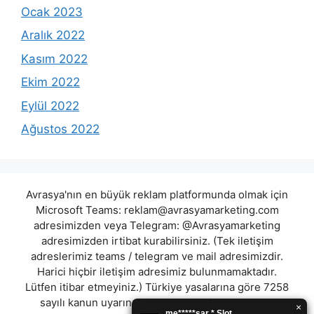
Ocak 2023
Aralık 2022
Kasım 2022
Ekim 2022
Eylül 2022
Ağustos 2022
Avrasya'nın en büyük reklam platformunda olmak için
Microsoft Teams:
reklam@avrasyamarketing.com
adresimizden veya Telegram: @Avrasyamarketing
adresimizden irtibat kurabilirsiniz. (Tek iletişim
adreslerimiz teams / telegram ve mail adresimizdir.
Harici hiçbir iletişim adresimiz bulunmamaktadır.
Lütfen itibar etmeyiniz.) Türkiye yasalarına göre 7258
sayılı kanun uyarınca yasa dışı bahis oynamanın