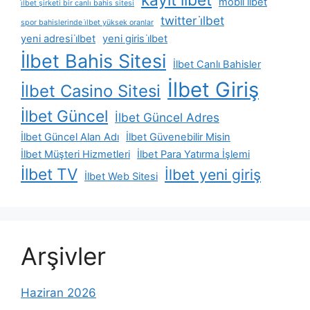
mobil i̇lbet
i̇lbet şirketi bir canlı bahis sitesi
twitter i̇lbet
spor bahislerinde i̇lbet yüksek oranlar
yeni adresi i̇lbet
yeni giris i̇lbet
İlbet Bahis Sitesi
İlbet Canlı Bahisler
İlbet Giriş
İlbet Casino Sitesi
İlbet Güncel
İlbet Güncel Adres
İlbet Güncel Alan Adı
İlbet Güvenebilir Misin
İlbet Müşteri Hizmetleri
İlbet Para Yatırma İşlemi
İlbet TV
İlbet yeni giriş
İlbet Web Sitesi
Arşivler
Haziran 2026