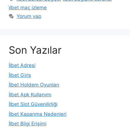
i̇lbet maç izleme
Yorum yap
Son Yazılar
İlbet Adresi
İlbet Giriş
İlbet Holdem Oyunları
İlbet Apk Kullanımı
İlbet Slot Güvenilirliği
İlbet Kapanma Nedenleri
İlbet Bilgi Erişimi