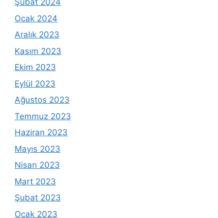
Şubat 2024
Ocak 2024
Aralık 2023
Kasım 2023
Ekim 2023
Eylül 2023
Ağustos 2023
Temmuz 2023
Haziran 2023
Mayıs 2023
Nisan 2023
Mart 2023
Şubat 2023
Ocak 2023