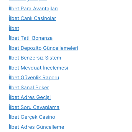
İlbet Para Avantajları
İlbet Canlı Casinolar
İlbet
İlbet Tatlı Bonanza
İlbet Depozito Güncellemeleri
İlbet Benzersiz Sistem
İlbet Mevduat İncelemesi
İlbet Güvenlik Raporu
İlbet Sanal Poker
İlbet Adres Geçişi
İlbet Soru Cevaplama
İlbet Gerçek Casino
İlbet Adres Güncelleme