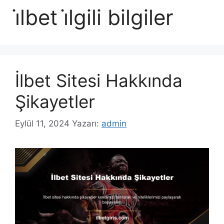
i̇lbet i̇lgili bilgiler
İlbet Sitesi Hakkında
Şikayetler
Eylül 11, 2024
Yazarı:
admin