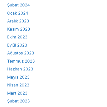
Şubat 2024
Ocak 2024
Aralık 2023
Kasım 2023
Ekim 2023
Eylül 2023
Ağustos 2023
Temmuz 2023
Haziran 2023
Mayıs 2023
Nisan 2023
Mart 2023
Şubat 2023