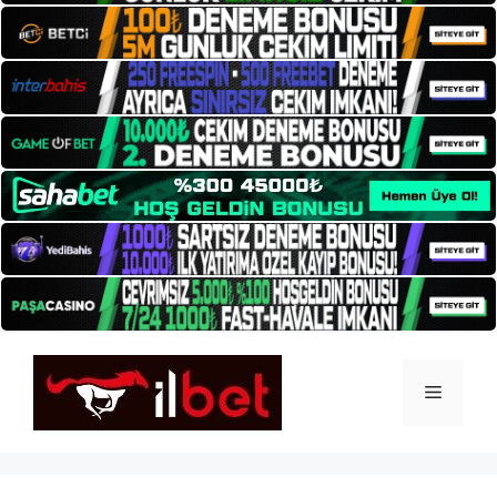
İçeriğe
atla
Menü