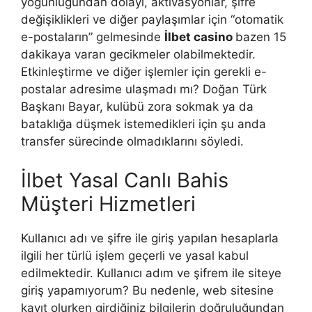
yoğunluğundan dolayı, aktivasyonlar, şifre
değişiklikleri ve diğer paylaşımlar için “otomatik
e-postaların” gelmesinde
İlbet casino
bazen 15
dakikaya varan gecikmeler olabilmektedir.
Etkinleştirme ve diğer işlemler için gerekli e-
postalar adresime ulaşmadı mı? Doğan Türk
Başkanı Bayar, kulübü zora sokmak ya da
bataklığa düşmek istemedikleri için şu anda
transfer sürecinde olmadıklarını söyledi.
İlbet Yasal Canlı Bahis
Müşteri Hizmetleri
Kullanıcı adı ve şifre ile giriş yapılan hesaplarla
ilgili her türlü işlem geçerli ve yasal kabul
edilmektedir. Kullanıcı adım ve şifrem ile siteye
giriş yapamıyorum? Bu nedenle, web sitesine
kayıt olurken girdiğiniz bilgilerin doğruluğundan