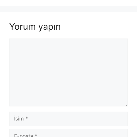
Yorum yapın
Yorum
İsim
E-