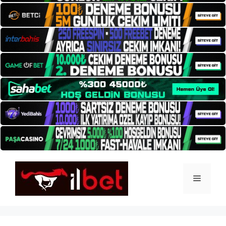
İçeriğe
atla
Menü