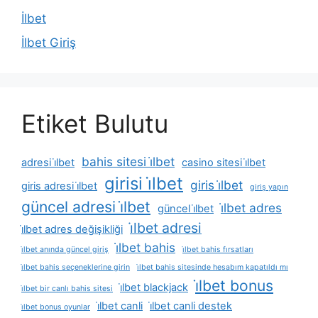
İlbet
İlbet Giriş
Etiket Bulutu
bahis sitesi i̇lbet
adresi i̇lbet
casino sitesi i̇lbet
girisi i̇lbet
giris i̇lbet
giris adresi i̇lbet
giriş yapın
güncel adresi i̇lbet
i̇lbet adres
güncel i̇lbet
i̇lbet adresi
i̇lbet adres değişikliği
i̇lbet bahis
i̇lbet anında güncel giriş
i̇lbet bahis fırsatları
i̇lbet bahis seçeneklerine girin
i̇lbet bahis sitesinde hesabım kapatıldı mı
i̇lbet bonus
i̇lbet blackjack
i̇lbet bir canlı bahis sitesi
i̇lbet canli
i̇lbet canli destek
i̇lbet bonus oyunlar