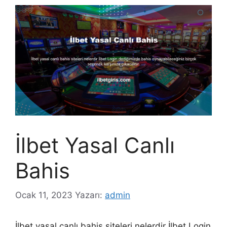
İlbet Yasal Canlı
Bahis
Ocak 11, 2023
Yazarı:
admin
İlbet yasal canlı bahis siteleri nelerdir İlbet Login