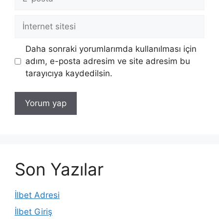
posta
İnternet
sitesi
Daha sonraki yorumlarımda kullanılması için
adım, e-posta adresim ve site adresim bu
tarayıcıya kaydedilsin.
Son Yazılar
İlbet Adresi
İlbet Giriş