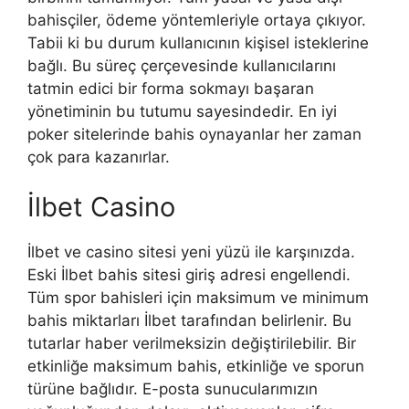
bahisçiler, ödeme yöntemleriyle ortaya çıkıyor.
Tabii ki bu durum kullanıcının kişisel isteklerine
bağlı. Bu süreç çerçevesinde kullanıcılarını
tatmin edici bir forma sokmayı başaran
yönetiminin bu tutumu sayesindedir. En iyi
poker sitelerinde bahis oynayanlar her zaman
çok para kazanırlar.
İlbet Casino
İlbet ve casino sitesi yeni yüzü ile karşınızda.
Eski İlbet bahis sitesi giriş adresi engellendi.
Tüm spor bahisleri için maksimum ve minimum
bahis miktarları İlbet tarafından belirlenir. Bu
tutarlar haber verilmeksizin değiştirilebilir. Bir
etkinliğe maksimum bahis, etkinliğe ve sporun
türüne bağlıdır. E-posta sunucularımızın