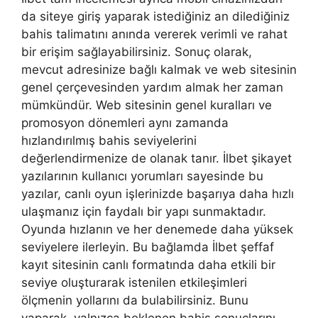
da siteye giriş yaparak istediğiniz an dilediğiniz
bahis talimatını anında vererek verimli ve rahat
bir erişim sağlayabilirsiniz. Sonuç olarak,
mevcut adresinize bağlı kalmak ve web sitesinin
genel çerçevesinden yardım almak her zaman
mümkündür. Web sitesinin genel kuralları ve
promosyon dönemleri aynı zamanda
hızlandırılmış bahis seviyelerini
değerlendirmenize de olanak tanır. İlbet şikayet
yazılarının kullanıcı yorumları sayesinde bu
yazılar, canlı oyun işlerinizde başarıya daha hızlı
ulaşmanız için faydalı bir yapı sunmaktadır.
Oyunda hızlanın ve her denemede daha yüksek
seviyelere ilerleyin. Bu bağlamda İlbet şeffaf
kayıt sitesinin canlı formatında daha etkili bir
seviye oluşturarak istenilen etkileşimleri
ölçmenin yollarını da bulabilirsiniz. Bunu