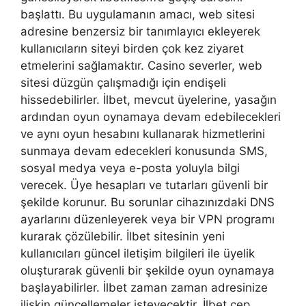
başlattı. Bu uygulamanın amacı, web sitesi
adresine benzersiz bir tanımlayıcı ekleyerek
kullanıcıların siteyi birden çok kez ziyaret
etmelerini sağlamaktır. Casino severler, web
sitesi düzgün çalışmadığı için endişeli
hissedebilirler. İlbet, mevcut üyelerine, yasağın
ardından oyun oynamaya devam edebilecekleri
ve aynı oyun hesabını kullanarak hizmetlerini
sunmaya devam edecekleri konusunda SMS,
sosyal medya veya e-posta yoluyla bilgi
verecek. Üye hesapları ve tutarları güvenli bir
şekilde korunur. Bu sorunlar cihazınızdaki DNS
ayarlarını düzenleyerek veya bir VPN programı
kurarak çözülebilir. İlbet sitesinin yeni
kullanıcıları güncel iletişim bilgileri ile üyelik
oluşturarak güvenli bir şekilde oyun oynamaya
başlayabilirler. İlbet zaman zaman adresinize
ilişkin güncellemeler isteyecektir. İlbet cep