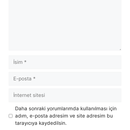
İsim
E-
posta
İnternet
sitesi
Daha sonraki yorumlarımda kullanılması için
adım, e-posta adresim ve site adresim bu
tarayıcıya kaydedilsin.