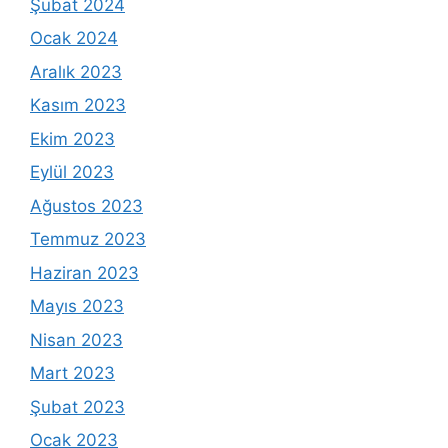
Şubat 2024
Ocak 2024
Aralık 2023
Kasım 2023
Ekim 2023
Eylül 2023
Ağustos 2023
Temmuz 2023
Haziran 2023
Mayıs 2023
Nisan 2023
Mart 2023
Şubat 2023
Ocak 2023