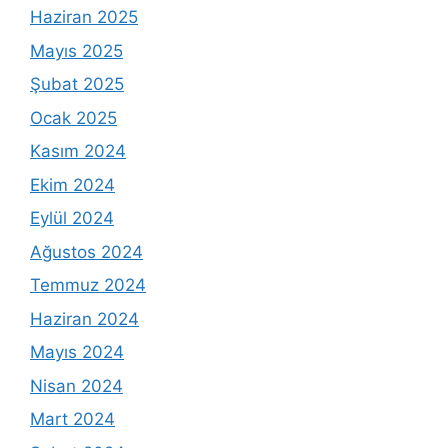
Haziran 2025
Mayıs 2025
Şubat 2025
Ocak 2025
Kasım 2024
Ekim 2024
Eylül 2024
Ağustos 2024
Temmuz 2024
Haziran 2024
Mayıs 2024
Nisan 2024
Mart 2024