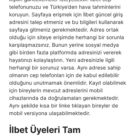
telefonunuzu ve Türkiye’den hava tahminlerini
koruyun. Sayfaya erişmek için İlbet güncel giriş
adresini talep etmeniz ve bu bilgileri kullanarak
sayfaya gitmeniz gerekmektedir. Adres ortak
olduğu için siteye erişimde herhangi bir sorunla
karşılaşmazsınız. Bunun yerine sosyal medya
gibi birden fazla platformda adresinizi vererek
hayatınızı kolaylaştırın. Yeni adresinizle ilgili
herhangi bir sorunuz varsa. Aynı adrese sahip
olmanın cep telefonları için de kabul edilebilir
olduğunu unutmamak önemlidir. Kayıt olabilmek
için bireylerin mevcut adreslerini mobil
cihazlarında da doğrulamaları gerekmektedir.
Aynı şekilde kısa bir linke tıklayan bireyler de
mobil versiyona ulaşabilmektedir.
İlbet Üyeleri Tam