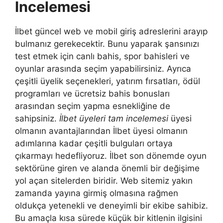
Incelemesi
İlbet güncel web ve mobil giriş adreslerini arayıp
bulmanız gerekecektir. Bunu yaparak şansınızı
test etmek için canlı bahis, spor bahisleri ve
oyunlar arasında seçim yapabilirsiniz. Ayrıca
çeşitli üyelik seçenekleri, yatırım fırsatları, ödül
programları ve ücretsiz bahis bonusları
arasından seçim yapma esnekliğine de
sahipsiniz.
İlbet üyeleri tam incelemesi
üyesi
olmanın avantajlarından İlbet üyesi olmanın
adımlarına kadar çeşitli bulguları ortaya
çıkarmayı hedefliyoruz. İlbet son dönemde oyun
sektörüne giren ve alanda önemli bir değişime
yol açan sitelerden biridir. Web sitemiz yakın
zamanda yayına girmiş olmasına rağmen
oldukça yetenekli ve deneyimli bir ekibe sahibiz.
Bu amaçla kısa sürede küçük bir kitlenin ilgisini