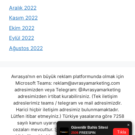
Aralık 2022
Kasım 2022
Ekim 2022
Eylül 2022
Ağustos 2022
Avrasya'nın en büyük reklam platformunda olmak için
Microsoft Teams:
reklam@avrasyamarketing.com
adresimizden veya Telegram: @Avrasyamarketing
adresimizden irtibat kurabilirsiniz. (Tek iletişim
adreslerimiz teams / telegram ve mail adresimizdir.
Harici hiçbir iletişim adresimiz bulunmamaktadır.
Lütfen itibar etmeyiniz.) Türkiye yasalarına göre 7258
sayılı kanun uyarınca yasa dışı bahis oynamanın
cezaları mevcuttur. Şu an bulunduğunuz site hiç bir