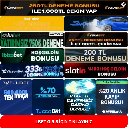
×
ILBET GİRİŞ İÇİN TIKLAYINIZ!