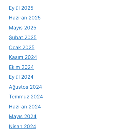
Eylül 2025
Haziran 2025
Mayıs 2025
Şubat 2025
Ocak 2025
Kasım 2024
Ekim 2024
Eylül 2024
Ağustos 2024
Temmuz 2024
Haziran 2024
Mayıs 2024
Nisan 2024