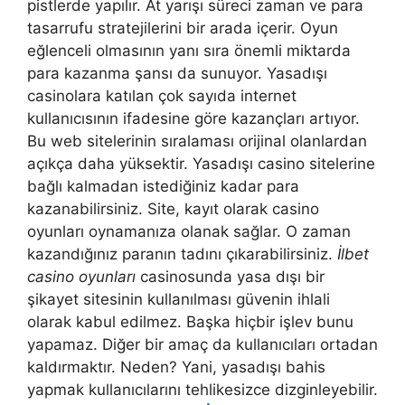
pistlerde yapılır. At yarışı süreci zaman ve para
tasarrufu stratejilerini bir arada içerir. Oyun
eğlenceli olmasının yanı sıra önemli miktarda
para kazanma şansı da sunuyor. Yasadışı
casinolara katılan çok sayıda internet
kullanıcısının ifadesine göre kazançları artıyor.
Bu web sitelerinin sıralaması orijinal olanlardan
açıkça daha yüksektir. Yasadışı casino sitelerine
bağlı kalmadan istediğiniz kadar para
kazanabilirsiniz. Site, kayıt olarak casino
oyunları oynamanıza olanak sağlar. O zaman
kazandığınız paranın tadını çıkarabilirsiniz.
İlbet
casino oyunları
casinosunda yasa dışı bir
şikayet sitesinin kullanılması güvenin ihlali
olarak kabul edilmez. Başka hiçbir işlev bunu
yapamaz. Diğer bir amaç da kullanıcıları ortadan
kaldırmaktır. Neden? Yani, yasadışı bahis
yapmak kullanıcılarını tehlikesizce dizginleyebilir.