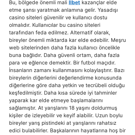
Bu, bölgede önemli mali
İlbet
kazançlar elde
etme şansı yaratmak anlamına gelir. Yasadışı
casino siteleri güvenilir ve kullanıcı dostu
olmalıdır. Kullanıcılar bu casino siteleri
tarafından feda edilmez. Alternatif olarak,
bireyler önemli miktarda kar elde edebilir. Meşru
web sitelerinden daha fazla kullanıcı öncelikle
buna bağlıdır. Daha güvenli ortam, daha fazla
para ve eğlence demektir. Bir futbol maçıdır.
İnsanların zamanı kullanmasını kolaylaştırır. Bazı
bireylerin diğerlerini değerlendirme konusunda
diğerlerine göre daha yetkin ve tecrübeli olduğu
keşfedilmiştir. Daha kısa sürede iyi tahminler
yaparak kar elde etmeye başlamalarını
sağlamıştır. At yarışlarını 18 yaşını doldurmuş
kişiler de izleyebilir ve keyif alabilir. Uzun boylu
bireyler yarış pistindeki at yarışlarını rahatsız
edici bulabilirler. Başkalarının hayatlarına hoş bir