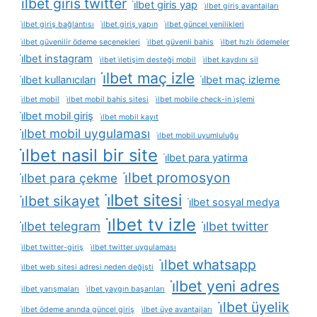
i̇lbet giris twitter
i̇lbet giris yap
i̇lbet giriş avantajları
i̇lbet giriş bağlantısı
i̇lbet giriş yapın
i̇lbet güncel yenilikleri
i̇lbet güvenilir ödeme seçenekleri
i̇lbet güvenli bahis
i̇lbet hızlı ödemeler
i̇lbet instagram
i̇lbet i̇letişim desteği mobil
i̇lbet kaydını sil
i̇lbet maç izle
i̇lbet kullanıcıları
i̇lbet maç izleme
i̇lbet mobil
i̇lbet mobil bahis sitesi
i̇lbet mobile check-in i̇şlemi
i̇lbet mobil giriş
i̇lbet mobil kayıt
i̇lbet mobil uygulaması
i̇lbet mobil uyumluluğu
i̇lbet nasil bir site
i̇lbet para yatirma
i̇lbet promosyon
i̇lbet para çekme
i̇lbet sitesi
i̇lbet sikayet
i̇lbet sosyal medya
i̇lbet tv izle
i̇lbet telegram
i̇lbet twitter
i̇lbet twitter-giriş
i̇lbet twitter uygulaması
i̇lbet whatsapp
i̇lbet web sitesi adresi neden değişti
i̇lbet yeni adres
i̇lbet yarışmaları
i̇lbet yaygın başarıları
i̇lbet üyelik
i̇lbet ödeme anında güncel giriş
i̇lbet üye avantajları