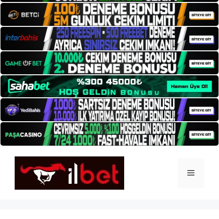
İçeriğe
atla
Menü