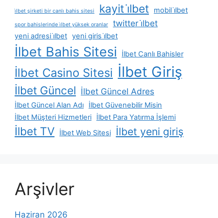
kayit i̇lbet
mobil i̇lbet
i̇lbet şirketi bir canlı bahis sitesi
twitter i̇lbet
spor bahislerinde i̇lbet yüksek oranlar
yeni adresi i̇lbet
yeni giris i̇lbet
İlbet Bahis Sitesi
İlbet Canlı Bahisler
İlbet Giriş
İlbet Casino Sitesi
İlbet Güncel
İlbet Güncel Adres
İlbet Güncel Alan Adı
İlbet Güvenebilir Misin
İlbet Müşteri Hizmetleri
İlbet Para Yatırma İşlemi
İlbet TV
İlbet yeni giriş
İlbet Web Sitesi
Arşivler
Haziran 2026