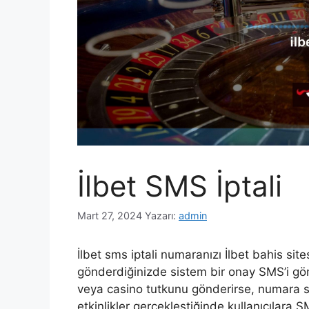
İlbet SMS İptali
Mart 27, 2024
Yazarı:
admin
İlbet sms iptali numaranızı İlbet bahis sit
gönderdiğinizde sistem bir onay SMS’i gön
veya casino tutkunu gönderirse, numara sit
etkinlikler gerçekleştiğinde kullanıcılara