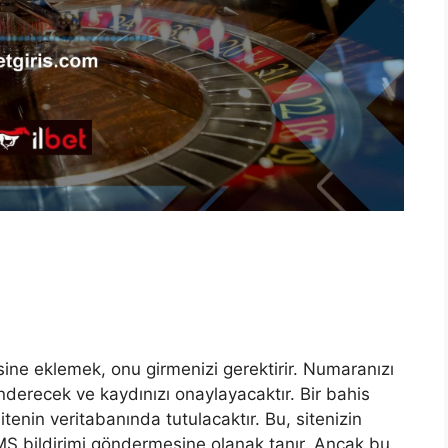
esine eklemek, onu girmenizi gerektirir. Numaranızı
derecek ve kaydınızı onaylayacaktır. Bir bahis
enin veritabanında tutulacaktır. Bu, sitenizin
 SMS bildirimi göndermesine olanak tanır. Ancak bu