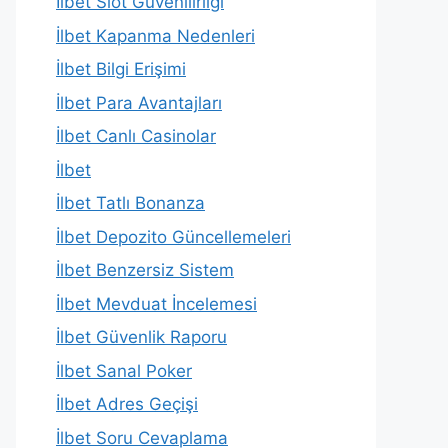
İlbet Slot Güvenilirliği
İlbet Kapanma Nedenleri
İlbet Bilgi Erişimi
İlbet Para Avantajları
İlbet Canlı Casinolar
İlbet
İlbet Tatlı Bonanza
İlbet Depozito Güncellemeleri
İlbet Benzersiz Sistem
İlbet Mevduat İncelemesi
İlbet Güvenlik Raporu
İlbet Sanal Poker
İlbet Adres Geçişi
İlbet Soru Cevaplama