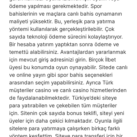
ödeme yapılması gerekmektedir. Spor
bahislerinin ve maçlara canlı bahis oynamanın
maliyeti yüksektir. Bu, yerleşik para yatırma
yöntemi kullanılarak gerçekleştirilebilir. Çok
sayıda teknoloji ödeme sürecini kolaylaştırıyor.
Bir hesaba yatırım yaptıktan sonra ödeme ve
temettü alabilirsiniz. Avantajlardan yararlanmak
için mevcut giriş adresinizi girin. Birçok İlbet
üyesi bu konumda oyun oynayabilir. Sitede canlı
ve online yayın gibi spor bahis seçenekleri
arasından seçim yapabilirsiniz. Ayrıca Türk
müşteriler casino ve canlı casino hizmetlerinden
de faydalanabilmektedir. Türkiye’deki siteye
para yatırabilen ve çekebilen tüm müşteriler
için. Sitenin çok sayıda bonus teklifi, siteyi yeni
üyeler için daha çekici kılmaktadır. Oyunla ilgili
sitelere para yatırmaya çalışırken birkaç farklı
yöntem keşfettim. Siteye para transferi için bir