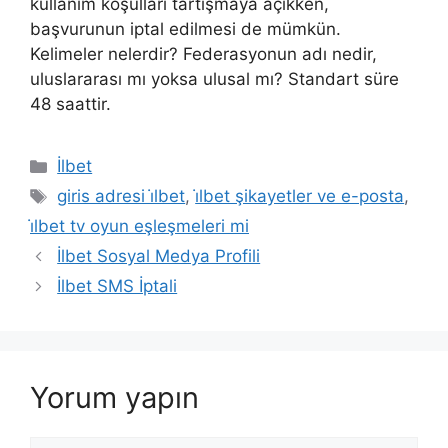
kullanım koşulları tartışmaya açıkken,
başvurunun iptal edilmesi de mümkün.
Kelimeler nelerdir? Federasyonun adı nedir,
uluslararası mı yoksa ulusal mı? Standart süre
48 saattir.
Kategoriler
İlbet
Etiketler
giris adresi i̇lbet
,
i̇lbet şikayetler ve e-posta
,
i̇lbet tv oyun eşleşmeleri mi
Yazı
İlbet Sosyal Medya Profili
dolaşımı
İlbet SMS İptali
Yorum yapın