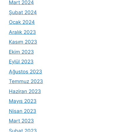
Mart 2024
Şubat 2024
Ocak 2024
Aralık 2023
Kasım 2023
Ekim 2023
Eylül 2023
Ağustos 2023
Temmuz 2023
Haziran 2023
Mayıs 2023
Nisan 2023
Mart 2023
Şubat 2023