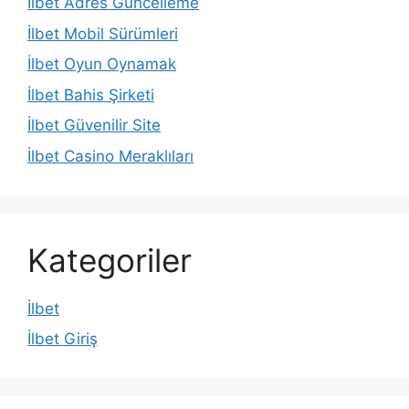
İlbet Adres Güncelleme
İlbet Mobil Sürümleri
İlbet Oyun Oynamak
İlbet Bahis Şirketi
İlbet Güvenilir Site
İlbet Casino Meraklıları
Kategoriler
İlbet
İlbet Giriş