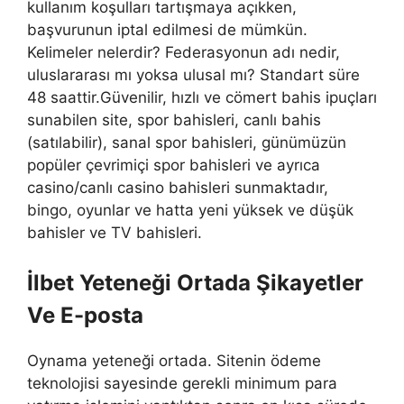
kullanım koşulları tartışmaya açıkken,
başvurunun iptal edilmesi de mümkün.
Kelimeler nelerdir? Federasyonun adı nedir,
uluslararası mı yoksa ulusal mı? Standart süre
48 saattir.Güvenilir, hızlı ve cömert bahis ipuçları
sunabilen site, spor bahisleri, canlı bahis
(satılabilir), sanal spor bahisleri, günümüzün
popüler çevrimiçi spor bahisleri ve ayrıca
casino/canlı casino bahisleri sunmaktadır,
bingo, oyunlar ve hatta yeni yüksek ve düşük
bahisler ve TV bahisleri.
İlbet Yeteneği Ortada Şikayetler
Ve E-posta
Oynama yeteneği ortada. Sitenin ödeme
teknolojisi sayesinde gerekli minimum para