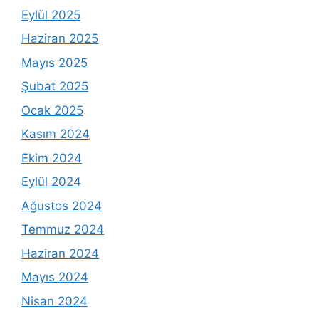
Eylül 2025
Haziran 2025
Mayıs 2025
Şubat 2025
Ocak 2025
Kasım 2024
Ekim 2024
Eylül 2024
Ağustos 2024
Temmuz 2024
Haziran 2024
Mayıs 2024
Nisan 2024