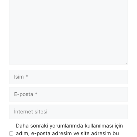
Yorum
İsim
E-
posta
İnternet
sitesi
Daha sonraki yorumlarımda kullanılması için
adım, e-posta adresim ve site adresim bu