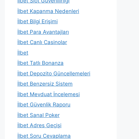
İlbet Slot Güvenilirliği
İlbet Kapanma Nedenleri
İlbet Bilgi Erişimi
İlbet Para Avantajları
İlbet Canlı Casinolar
İlbet
İlbet Tatlı Bonanza
İlbet Depozito Güncellemeleri
İlbet Benzersiz Sistem
İlbet Mevduat İncelemesi
İlbet Güvenlik Raporu
İlbet Sanal Poker
İlbet Adres Geçişi
İlbet Soru Cevaplama