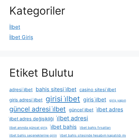
Kategoriler
İlbet
İlbet Giriş
Etiket Bulutu
bahis sitesi i̇lbet
adresi i̇lbet
casino sitesi i̇lbet
girisi i̇lbet
giris i̇lbet
giris adresi i̇lbet
giriş yapın
güncel adresi i̇lbet
i̇lbet adres
güncel i̇lbet
i̇lbet adresi
i̇lbet adres değişikliği
i̇lbet bahis
i̇lbet anında güncel giriş
i̇lbet bahis fırsatları
i̇lbet bahis seçeneklerine girin
i̇lbet bahis sitesinde hesabım kapatıldı mı