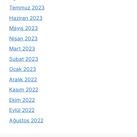
Temmuz 2023
Haziran 2023
Mayıs 2023
Nisan 2023
Mart 2023
Şubat 2023
Ocak 2023
Aralık 2022
Kasım 2022
Ekim 2022
Eylül 2022
Ağustos 2022