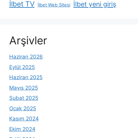
İlbet TV
İlbet yeni giriş
İlbet Web Sitesi
Arşivler
Haziran 2026
Eylül 2025
Haziran 2025
Mayıs 2025
Şubat 2025
Ocak 2025
Kasım 2024
Ekim 2024