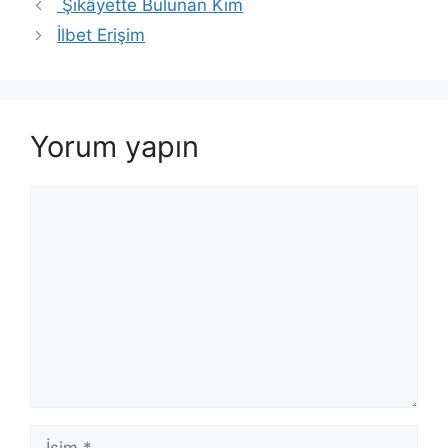
Yazı
Şikâyette Bulunan Kim
dolaşımı
İlbet Erişim
Yorum yapın
Yorum
İsim