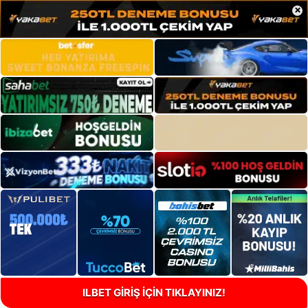
×
ILBET GİRİŞ İÇİN TIKLAYINIZ!