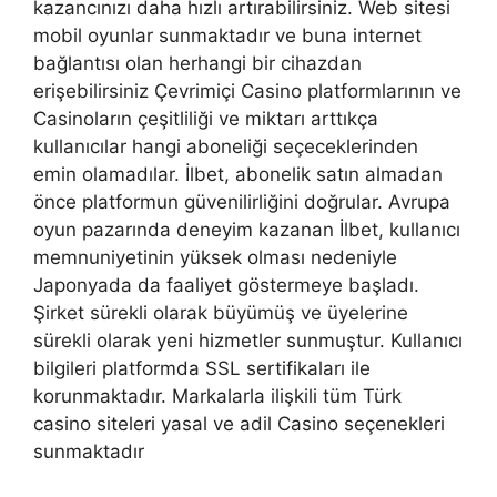
kazancınızı daha hızlı artırabilirsiniz. Web sitesi
mobil oyunlar sunmaktadır ve buna internet
bağlantısı olan herhangi bir cihazdan
erişebilirsiniz Çevrimiçi Casino platformlarının ve
Casinoların çeşitliliği ve miktarı arttıkça
kullanıcılar hangi aboneliği seçeceklerinden
emin olamadılar. İlbet, abonelik satın almadan
önce platformun güvenilirliğini doğrular. Avrupa
oyun pazarında deneyim kazanan İlbet, kullanıcı
memnuniyetinin yüksek olması nedeniyle
Japonyada da faaliyet göstermeye başladı.
Şirket sürekli olarak büyümüş ve üyelerine
sürekli olarak yeni hizmetler sunmuştur. Kullanıcı
bilgileri platformda SSL sertifikaları ile
korunmaktadır. Markalarla ilişkili tüm Türk
casino siteleri yasal ve adil Casino seçenekleri
sunmaktadır