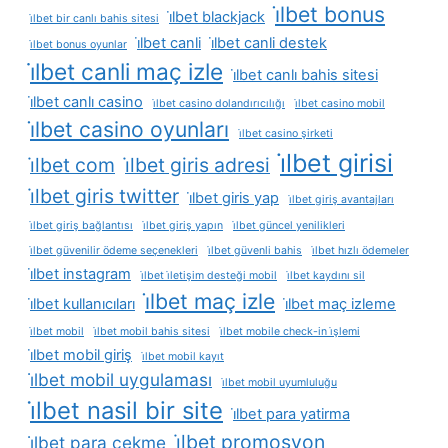
i̇lbet bonus
i̇lbet blackjack
i̇lbet bir canlı bahis sitesi
i̇lbet canli
i̇lbet canli destek
i̇lbet bonus oyunlar
i̇lbet canli maç izle
i̇lbet canlı bahis sitesi
i̇lbet canlı casino
i̇lbet casino dolandırıcılığı
i̇lbet casino mobil
i̇lbet casino oyunları
i̇lbet casino şirketi
i̇lbet girisi
i̇lbet com
i̇lbet giris adresi
i̇lbet giris twitter
i̇lbet giris yap
i̇lbet giriş avantajları
i̇lbet giriş bağlantısı
i̇lbet giriş yapın
i̇lbet güncel yenilikleri
i̇lbet güvenilir ödeme seçenekleri
i̇lbet güvenli bahis
i̇lbet hızlı ödemeler
i̇lbet instagram
i̇lbet i̇letişim desteği mobil
i̇lbet kaydını sil
i̇lbet maç izle
i̇lbet kullanıcıları
i̇lbet maç izleme
i̇lbet mobil
i̇lbet mobil bahis sitesi
i̇lbet mobile check-in i̇şlemi
i̇lbet mobil giriş
i̇lbet mobil kayıt
i̇lbet mobil uygulaması
i̇lbet mobil uyumluluğu
i̇lbet nasil bir site
i̇lbet para yatirma
i̇lbet promosyon
i̇lbet para çekme