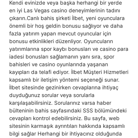
Kendi evinizde veya başka herhangi bir yerde
en iyi Las Vegas casino deneyimlerinin tadını
çıkarın.Canlı bahis şirketi İlbet, yeni oyunculara
önemli bir hoş geldin bonusu sağlıyor ve daha
fazla yatırım yapan mevcut oyuncular için
bonusu etkinlikleri düzenliyor. Oyuncuların
yatırımlarına spor kaybı bonusları ve casino para
iadesi bonusları sağlamanın yanı sıra, spor
bahisleri ve casino oyunlarında yaşanan
kayıpları da telafi ediyor. İlbet Müşteri Hizmetleri
kapsamlı bir iletişim yöntemi seçeneği sunar.
İlbet sitesinde gezinirken cevaplarına ihtiyaç
duyduğunuz sorular veya sorularla
karşılaşabilirsiniz. Sorularınız varsa haber
bülteninin bahis sayfasındaki SSS bölümündeki
cevapları kontrol edebilirsiniz. Bu sayfa, web
sitesinin karmaşık ayrıntıları hakkında kapsamlı
bilgi sağlar Herhangi bir ihtiyacınız olduğunda