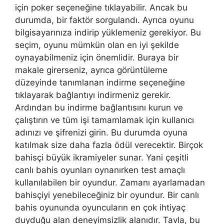
için poker seçeneğine tıklayabilir. Ancak bu
durumda, bir faktör sorgulandı. Ayrıca oyunu
bilgisayarınıza indirip yüklemeniz gerekiyor. Bu
seçim, oyunu mümkün olan en iyi şekilde
oynayabilmeniz için önemlidir. Buraya bir
makale girerseniz, ayrıca görüntüleme
düzeyinde tanımlanan indirme seçeneğine
tıklayarak bağlantıyı indirmeniz gerekir.
Ardından bu indirme bağlantısını kurun ve
çalıştırın ve tüm işi tamamlamak için kullanıcı
adınızı ve şifrenizi girin. Bu durumda oyuna
katılmak size daha fazla ödül verecektir. Birçok
bahisçi büyük ikramiyeler sunar. Yani çeşitli
canlı bahis oyunları oynanırken test amaçlı
kullanılabilen bir oyundur. Zamanı ayarlamadan
bahisçiyi yenebileceğiniz bir oyundur. Bir canlı
bahis oyununda oyuncuların en çok ihtiyaç
duyduğu alan deneyimsizlik alanıdır. Tavla, bu