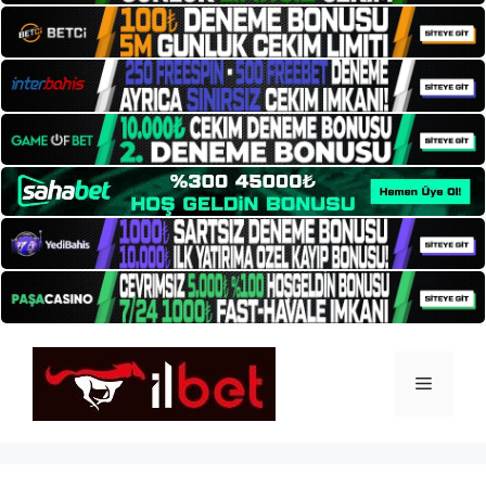
İçeriğe
atla
Menü