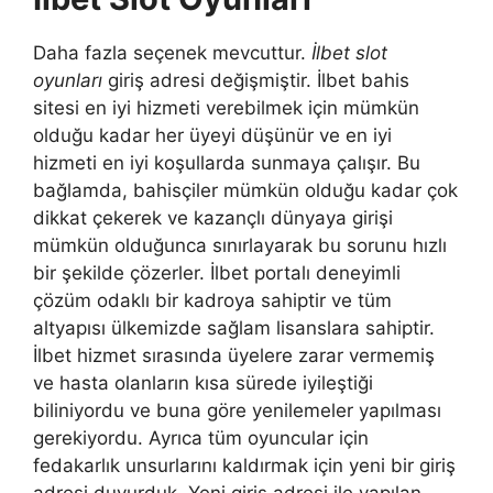
Daha fazla seçenek mevcuttur.
İlbet slot
oyunları
giriş adresi değişmiştir. İlbet bahis
sitesi en iyi hizmeti verebilmek için mümkün
olduğu kadar her üyeyi düşünür ve en iyi
hizmeti en iyi koşullarda sunmaya çalışır. Bu
bağlamda, bahisçiler mümkün olduğu kadar çok
dikkat çekerek ve kazançlı dünyaya girişi
mümkün olduğunca sınırlayarak bu sorunu hızlı
bir şekilde çözerler. İlbet portalı deneyimli
çözüm odaklı bir kadroya sahiptir ve tüm
altyapısı ülkemizde sağlam lisanslara sahiptir.
İlbet hizmet sırasında üyelere zarar vermemiş
ve hasta olanların kısa sürede iyileştiği
biliniyordu ve buna göre yenilemeler yapılması
gerekiyordu. Ayrıca tüm oyuncular için
fedakarlık unsurlarını kaldırmak için yeni bir giriş