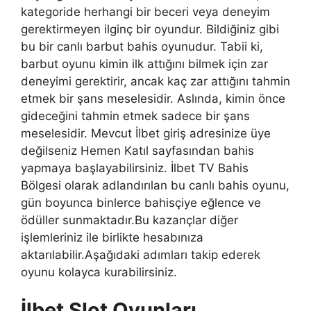
kategoride herhangi bir beceri veya deneyim
gerektirmeyen ilginç bir oyundur. Bildiğiniz gibi
bu bir canlı barbut bahis oyunudur. Tabii ki,
barbut oyunu kimin ilk attığını bilmek için zar
deneyimi gerektirir, ancak kaç zar attığını tahmin
etmek bir şans meselesidir. Aslında, kimin önce
gideceğini tahmin etmek sadece bir şans
meselesidir. Mevcut İlbet giriş adresinize üye
değilseniz Hemen Katıl sayfasından bahis
yapmaya başlayabilirsiniz. İlbet TV Bahis
Bölgesi olarak adlandırılan bu canlı bahis oyunu,
gün boyunca binlerce bahisçiye eğlence ve
ödüller sunmaktadır.Bu kazançlar diğer
işlemleriniz ile birlikte hesabınıza
aktarılabilir.Aşağıdaki adımları takip ederek
oyunu kolayca kurabilirsiniz.
İlbet Slot Oyunları