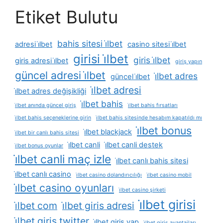
Etiket Bulutu
bahis sitesi i̇lbet
adresi i̇lbet
casino sitesi i̇lbet
girisi i̇lbet
giris i̇lbet
giris adresi i̇lbet
giriş yapın
güncel adresi i̇lbet
i̇lbet adres
güncel i̇lbet
i̇lbet adresi
i̇lbet adres değişikliği
i̇lbet bahis
i̇lbet anında güncel giriş
i̇lbet bahis fırsatları
i̇lbet bahis seçeneklerine girin
i̇lbet bahis sitesinde hesabım kapatıldı mı
i̇lbet bonus
i̇lbet blackjack
i̇lbet bir canlı bahis sitesi
i̇lbet canli
i̇lbet canli destek
i̇lbet bonus oyunlar
i̇lbet canli maç izle
i̇lbet canlı bahis sitesi
i̇lbet canlı casino
i̇lbet casino dolandırıcılığı
i̇lbet casino mobil
i̇lbet casino oyunları
i̇lbet casino şirketi
i̇lbet girisi
i̇lbet com
i̇lbet giris adresi
i̇lbet giris twitter
i̇lbet giris yap
i̇lbet giriş avantajları