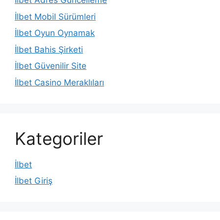
İlbet Adres Güncelleme
İlbet Mobil Sürümleri
İlbet Oyun Oynamak
İlbet Bahis Şirketi
İlbet Güvenilir Site
İlbet Casino Meraklıları
Kategoriler
İlbet
İlbet Giriş