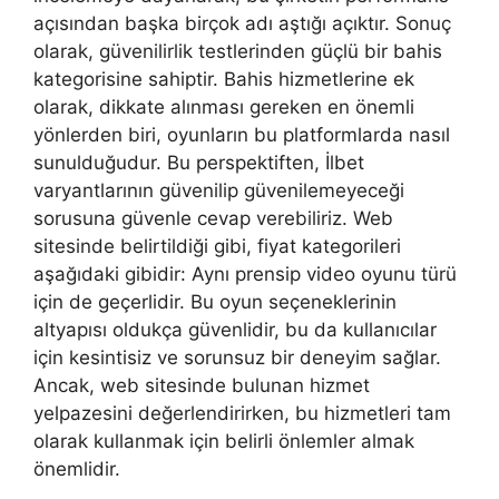
açısından başka birçok adı aştığı açıktır. Sonuç
olarak, güvenilirlik testlerinden güçlü bir bahis
kategorisine sahiptir. Bahis hizmetlerine ek
olarak, dikkate alınması gereken en önemli
yönlerden biri, oyunların bu platformlarda nasıl
sunulduğudur. Bu perspektiften, İlbet
varyantlarının güvenilip güvenilemeyeceği
sorusuna güvenle cevap verebiliriz. Web
sitesinde belirtildiği gibi, fiyat kategorileri
aşağıdaki gibidir: Aynı prensip video oyunu türü
için de geçerlidir. Bu oyun seçeneklerinin
altyapısı oldukça güvenlidir, bu da kullanıcılar
için kesintisiz ve sorunsuz bir deneyim sağlar.
Ancak, web sitesinde bulunan hizmet
yelpazesini değerlendirirken, bu hizmetleri tam
olarak kullanmak için belirli önlemler almak
önemlidir.