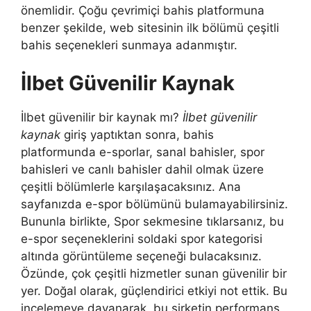
önemlidir. Çoğu çevrimiçi bahis platformuna
benzer şekilde, web sitesinin ilk bölümü çeşitli
bahis seçenekleri sunmaya adanmıştır.
İlbet Güvenilir Kaynak
İlbet güvenilir bir kaynak mı?
İlbet güvenilir
kaynak
giriş yaptıktan sonra, bahis
platformunda e-sporlar, sanal bahisler, spor
bahisleri ve canlı bahisler dahil olmak üzere
çeşitli bölümlerle karşılaşacaksınız. Ana
sayfanızda e-spor bölümünü bulamayabilirsiniz.
Bununla birlikte, Spor sekmesine tıklarsanız, bu
e-spor seçeneklerini soldaki spor kategorisi
altında görüntüleme seçeneği bulacaksınız.
Özünde, çok çeşitli hizmetler sunan güvenilir bir
yer. Doğal olarak, güçlendirici etkiyi not ettik. Bu
incelemeye dayanarak, bu şirketin performans