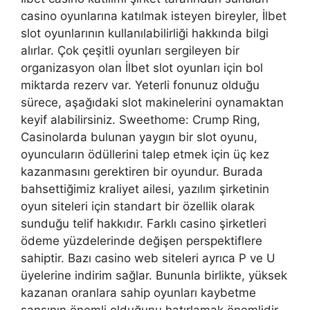
casino oyunlarına katılmak isteyen bireyler, İlbet
slot oyunlarının kullanılabilirliği hakkında bilgi
alırlar. Çok çeşitli oyunları sergileyen bir
organizasyon olan İlbet slot oyunları için bol
miktarda rezerv var. Yeterli fonunuz olduğu
sürece, aşağıdaki slot makinelerini oynamaktan
keyif alabilirsiniz. Sweethome: Crump Ring,
Casinolarda bulunan yaygın bir slot oyunu,
oyuncuların ödüllerini talep etmek için üç kez
kazanmasını gerektiren bir oyundur. Burada
bahsettiğimiz kraliyet ailesi, yazılım şirketinin
oyun siteleri için standart bir özellik olarak
sunduğu telif hakkıdır. Farklı casino şirketleri
ödeme yüzdelerinde değişen perspektiflere
sahiptir. Bazı casino web siteleri ayrıca P ve U
üyelerine indirim sağlar. Bununla birlikte, yüksek
kazanan oranlara sahip oyunları kaybetme