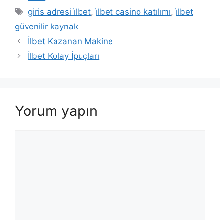
Etiketler
giris adresi i̇lbet
,
i̇lbet casino katılımı
,
i̇lbet
güvenilir kaynak
Yazı
İlbet Kazanan Makine
dolaşımı
İlbet Kolay İpuçları
Yorum yapın
Yorum