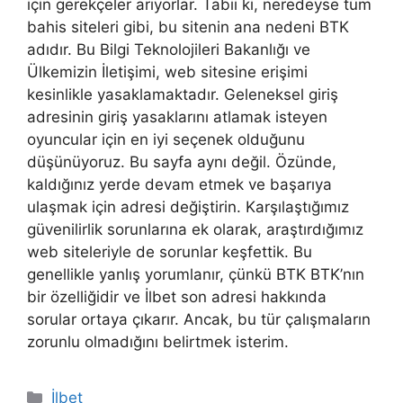
için gerekçeler arıyorlar. Tabii ki, neredeyse tüm
bahis siteleri gibi, bu sitenin ana nedeni BTK
adıdır. Bu Bilgi Teknolojileri Bakanlığı ve
Ülkemizin İletişimi, web sitesine erişimi
kesinlikle yasaklamaktadır. Geleneksel giriş
adresinin giriş yasaklarını atlamak isteyen
oyuncular için en iyi seçenek olduğunu
düşünüyoruz. Bu sayfa aynı değil. Özünde,
kaldığınız yerde devam etmek ve başarıya
ulaşmak için adresi değiştirin. Karşılaştığımız
güvenilirlik sorunlarına ek olarak, araştırdığımız
web siteleriyle de sorunlar keşfettik. Bu
genellikle yanlış yorumlanır, çünkü BTK BTK’nın
bir özelliğidir ve İlbet son adresi hakkında
sorular ortaya çıkarır. Ancak, bu tür çalışmaların
zorunlu olmadığını belirtmek isterim.
Kategoriler
İlbet