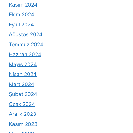
Kasım 2024
Ekim 2024
Eylül 2024
Ağustos 2024
Temmuz 2024
Haziran 2024
Mayıs 2024
Nisan 2024
Mart 2024
Şubat 2024
Ocak 2024
Aralık 2023
Kasım 2023