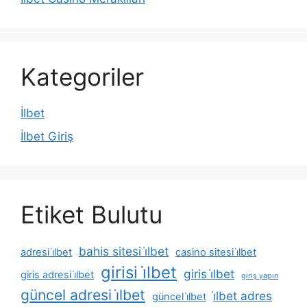
Kategoriler
İlbet
İlbet Giriş
Etiket Bulutu
bahis sitesi i̇lbet
adresi i̇lbet
casino sitesi i̇lbet
girisi i̇lbet
giris i̇lbet
giris adresi i̇lbet
giriş yapın
güncel adresi i̇lbet
i̇lbet adres
güncel i̇lbet