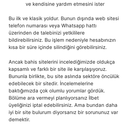
ve kendisine yardım etmesini ister
Bu ilk ve klasik yoldur. Bunun dışında web sitesi
telefon numarası veya Whatsapp hattı
üzerinden de talebinizi yetkililere
bildirebilirsiniz. Bu işlem nedeniyle hesabınızın
kısa bir süre içinde silindiğini görebilirsiniz.
Ancak bahis sitelerini incelediğimizde oldukça
kapsamlı ve farklı bir site ile karşılaşıyoruz.
Bununla birlikte, bu site aslında sektöre öncülük
edebilecek bir sitedir. İncelemelerine
baktığımızda çok olumlu yorumlar gördük.
Bölüme ara vermeyi planlıyorsanız İlbet
üyeliğinizi iptal edebilirsiniz. Ama bundan daha
iyi bir site bulurum diyorsanız bir sorununuz var
demektir.