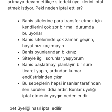
artmaya devam ettikçe sitedeki üyeliklerini iptal
etmek istiyor. Peki neden iptal ettiler?
Bahis sitelerine para transfer etmek için
kendilerini çok zor bir mali durumda
buluyorlar
Bahis sitelerinde çok zaman geçirin,
hayatınızı kaçırmayın
Bahis oyunlarından bıktınız
Siteyle ilgili sorunlar yaşıyorum
Bahis başlatmayı planlayın bir süre
ticaret yapın, ardından kumar
endüstrisinden çıkın
Bu sebeplerin hepsi insanlar tarafından
ileri sürülen iddialardır. Bunlar üyeliği
iptal etmenin yaygın nedenleridir.
İlbet üyeliği nasıl iptal edilir