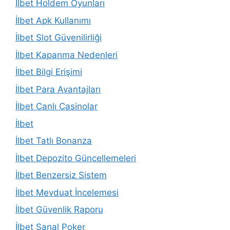
İlbet Holdem Oyunları
İlbet Apk Kullanımı
İlbet Slot Güvenilirliği
İlbet Kapanma Nedenleri
İlbet Bilgi Erişimi
İlbet Para Avantajları
İlbet Canlı Casinolar
İlbet
İlbet Tatlı Bonanza
İlbet Depozito Güncellemeleri
İlbet Benzersiz Sistem
İlbet Mevduat İncelemesi
İlbet Güvenlik Raporu
İlbet Sanal Poker